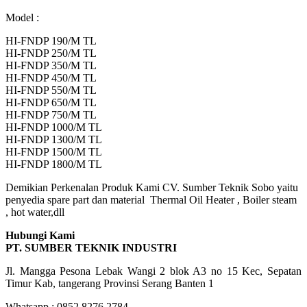
Model :
HI-FNDP 190/M TL
HI-FNDP 250/M TL
HI-FNDP 350/M TL
HI-FNDP 450/M TL
HI-FNDP 550/M TL
HI-FNDP 650/M TL
HI-FNDP 750/M TL
HI-FNDP 1000/M TL
HI-FNDP 1300/M TL
HI-FNDP 1500/M TL
HI-FNDP 1800/M TL
Demikian Perkenalan Produk Kami CV. Sumber Teknik Sobo yaitu
penyedia spare part dan material Thermal Oil Heater , Boiler steam
, hot water,dll
Hubungi Kami
PT. SUMBER TEKNIK INDUSTRI
Jl. Mangga Pesona Lebak Wangi 2 blok A3 no 15 Kec, Sepatan
Timur Kab, tangerang Provinsi Serang Banten 1
Whatsapp : 0852 8276 2784