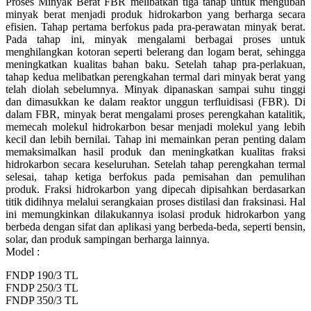
Proses Minyak Berat FBR melibatkan tiga tahap untuk mengubah
minyak berat menjadi produk hidrokarbon yang berharga secara
efisien. Tahap pertama berfokus pada pra-perawatan minyak berat.
Pada tahap ini, minyak mengalami berbagai proses untuk
menghilangkan kotoran seperti belerang dan logam berat, sehingga
meningkatkan kualitas bahan baku. Setelah tahap pra-perlakuan,
tahap kedua melibatkan perengkahan termal dari minyak berat yang
telah diolah sebelumnya. Minyak dipanaskan sampai suhu tinggi
dan dimasukkan ke dalam reaktor unggun terfluidisasi (FBR). Di
dalam FBR, minyak berat mengalami proses perengkahan katalitik,
memecah molekul hidrokarbon besar menjadi molekul yang lebih
kecil dan lebih bernilai. Tahap ini memainkan peran penting dalam
memaksimalkan hasil produk dan meningkatkan kualitas fraksi
hidrokarbon secara keseluruhan. Setelah tahap perengkahan termal
selesai, tahap ketiga berfokus pada pemisahan dan pemulihan
produk. Fraksi hidrokarbon yang dipecah dipisahkan berdasarkan
titik didihnya melalui serangkaian proses distilasi dan fraksinasi. Hal
ini memungkinkan dilakukannya isolasi produk hidrokarbon yang
berbeda dengan sifat dan aplikasi yang berbeda-beda, seperti bensin,
solar, dan produk sampingan berharga lainnya.
Model :
FNDP 190/3 TL
FNDP 250/3 TL
FNDP 350/3 TL