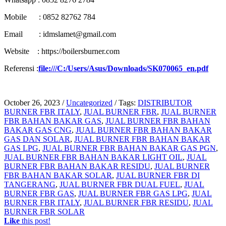
Mobile : 0852 82762 784
Email : idmslamet@gmail.com
Website : https://boilersburner.com
Referensi :
file:///C:/Users/Asus/Downloads/SK070065_en.pdf
October 26, 2023
/
Uncategorized
/
Tags:
DISTRIBUTOR
BURNER FBR ITALY
,
JUAL BURNER FBR
,
JUAL BURNER
FBR BAHAN BAKAR GAS
,
JUAL BURNER FBR BAHAN
BAKAR GAS CNG
,
JUAL BURNER FBR BAHAN BAKAR
GAS DAN SOLAR
,
JUAL BURNER FBR BAHAN BAKAR
GAS LPG
,
JUAL BURNER FBR BAHAN BAKAR GAS PGN
,
JUAL BURNER FBR BAHAN BAKAR LIGHT OIL
,
JUAL
BURNER FBR BAHAN BAKAR RESIDU
,
JUAL BURNER
FBR BAHAN BAKAR SOLAR
,
JUAL BURNER FBR DI
TANGERANG
,
JUAL BURNER FBR DUAL FUEL
,
JUAL
BURNER FBR GAS
,
JUAL BURNER FBR GAS LPG
,
JUAL
BURNER FBR ITALY
,
JUAL BURNER FBR RESIDU
,
JUAL
BURNER FBR SOLAR
Like
this post!