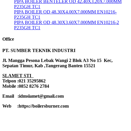
PIPA BOILER BENTELER OD 42.40X3.20X7.000MM
P235GH TC1
PIPA BOILER OD 48.30X4.00X7.000MM EN10216-
P235GH TC1
PIPA BOILER OD 48.30X3.60X7.000MM EN10216-2
P235GH TC1
Office
PT. SUMBER TEKNIK INDUSTRI
Jl. Mangga Pesona Lebak Wangi 2 Blok A3 No 15 Kec,
Sepatan Timur, Kab ,Tangerang Banten 15521
SLAMET STI
Telpon :021 35295862
Mobile :0852 8276 2784
Email :idmslamet@gmail.com
Web :https://boilersburner.com