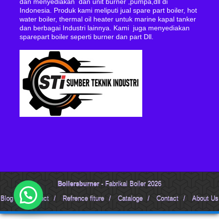
dan menyediakan dan unit burner ,pumpa,dll di
Indonesia. Produk kami meliputi jual spare part boiler, hot
water boiler, thermal oil heater untuk marine kapal tanker
dan berbagai Industri lainnya. Kami juga menyediakan
sparepart boiler seperti burner dan part Dll.
Boilersburner
- Fabrikai Boiler 2026
Blog
/
Product
/
Refrence fiture
/
Cataloge
/
Contact
/
About Us