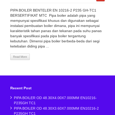
PIPA BOILER BENTELER EN 10216-2 P235 GH-TC1
BERSERTIFIKAT MTC Pipa boiler adalah pipa yang
mempunyai spesifikasi khusus dan digunakan sebagai
instalasi pembuatan boiler dimana, pipa ini mempunyai
karakteristik tahan panas dan tekanan pada suhu panas
banyak spesifikasi pada pipa boiler tergantung
kebutuhan. Dimensi pipa boiler berbeda-beda dari segi
ketebalan diding pipa ...
Read More
Recent Post
PIPA BOILER OD 48.30X4.00X7.000MM EN10216-
P235GH TC1
PIPA BOILER OD 48.30X3.60X7.000MM EN10216-2
P235GH TC1