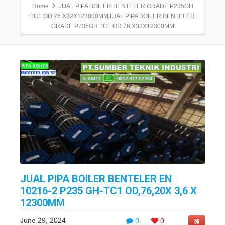
Home
JUAL PIPA BOILER BENTELER GRADE P235GH
TC1 OD 76 X32X123000MMJUAL PIPA BOILER BENTELER
GRADE P235GH TC1 OD 76 X32X12300MM
JUAL PIPA BOILER BENTELER EN
10216-2 P235 GH-TC1 OD,76,20X 3,6 X
12300MM
June 29, 2024
0
0