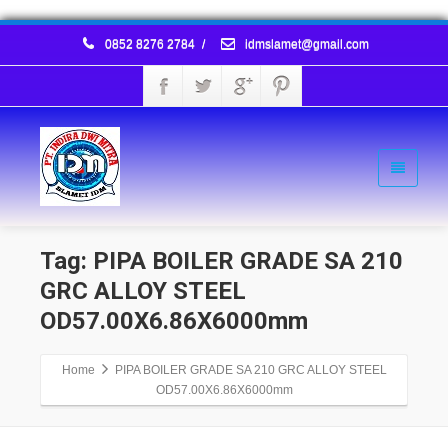
0852 8276 2784
/
idmslamet@gmail.com
Tag: PIPA BOILER GRADE SA 210
GRC ALLOY STEEL
OD57.00X6.86X6000mm
Home
PIPA BOILER GRADE SA 210 GRC ALLOY STEEL
OD57.00X6.86X6000mm