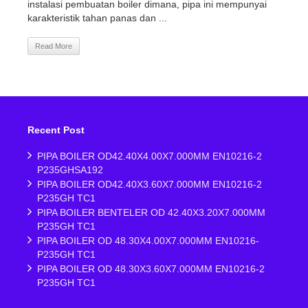
instalasi pembuatan boiler dimana, pipa ini mempunyai
karakteristik tahan panas dan ...
Read More
Recent Post
PIPA BOILER OD42.40X4.00X7.000MM EN10216-2
P235GHSA192
PIPA BOILER OD42.40X3.60X7.000MM EN10216-2
P235GH TC1
PIPA BOILER BENTELER OD 42.40X3.20X7.000MM
P235GH TC1
PIPA BOILER OD 48.30X4.00X7.000MM EN10216-
P235GH TC1
PIPA BOILER OD 48.30X3.60X7.000MM EN10216-2
P235GH TC1