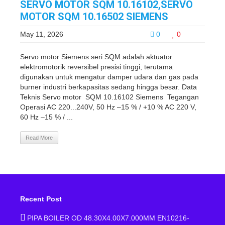
SERVO MOTOR SQM 10.16102,SERVO
MOTOR SQM 10.16502 SIEMENS
May 11, 2026
0
0
Servo motor Siemens seri SQM adalah aktuator
elektromotorik reversibel presisi tinggi, terutama
digunakan untuk mengatur damper udara dan gas pada
burner industri berkapasitas sedang hingga besar. Data
Teknis Servo motor SQM 10.16102 Siemens Tegangan
Operasi AC 220...240V, 50 Hz –15 % / +10 % AC 220 V,
60 Hz –15 % / ...
Read More
Recent Post
PIPA BOILER OD 48.30X4.00X7.000MM EN10216-