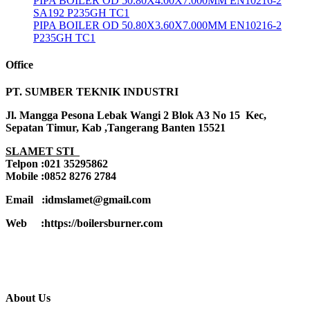
PIPA BOILER OD 50.80X4.00X7.000MM EN10216-2
SA192 P235GH TC1
PIPA BOILER OD 50.80X3.60X7.000MM EN10216-2
P235GH TC1
Office
PT. SUMBER TEKNIK INDUSTRI
Jl. Mangga Pesona Lebak Wangi 2 Blok A3 No 15 Kec,
Sepatan Timur, Kab ,Tangerang Banten 15521
SLAMET STI
Telpon :021 35295862
Mobile :0852 8276 2784
Email :idmslamet@gmail.com
Web :https://boilersburner.com
About Us