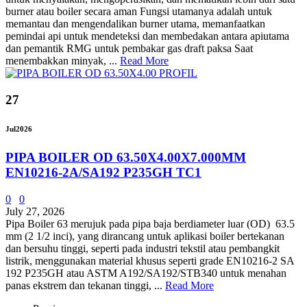
burner atau boiler secara aman Fungsi utamanya adalah untuk
memantau dan mengendalikan burner utama, memanfaatkan
pemindai api untuk mendeteksi dan membedakan antara apiutama
dan pemantik RMG untuk pembakar gas draft paksa Saat
menembakkan minyak, ...
Read More
27
Jul
2026
PIPA BOILER OD 63.50X4.00X7.000MM
EN10216-2A/SA192 P235GH TC1
0
0
July 27, 2026
Pipa Boiler 63 merujuk pada pipa baja berdiameter luar (OD) 63.5
mm (2 1/2 inci), yang dirancang untuk aplikasi boiler bertekanan
dan bersuhu tinggi, seperti pada industri tekstil atau pembangkit
listrik, menggunakan material khusus seperti grade EN10216-2 SA
192 P235GH atau ASTM A192/SA192/STB340 untuk menahan
panas ekstrem dan tekanan tinggi, ...
Read More