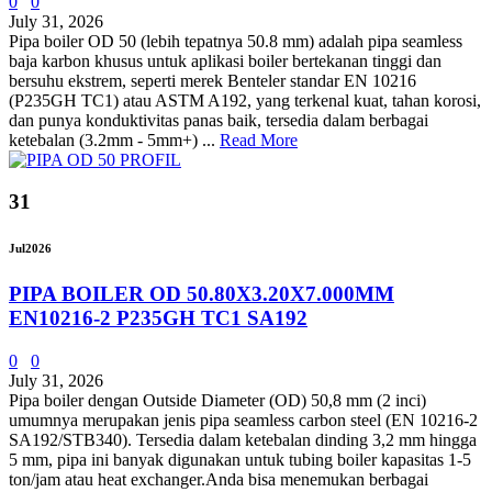
0
0
July 31, 2026
Pipa boiler OD 50 (lebih tepatnya 50.8 mm) adalah pipa seamless
baja karbon khusus untuk aplikasi boiler bertekanan tinggi dan
bersuhu ekstrem, seperti merek Benteler standar EN 10216
(P235GH TC1) atau ASTM A192, yang terkenal kuat, tahan korosi,
dan punya konduktivitas panas baik, tersedia dalam berbagai
ketebalan (3.2mm - 5mm+) ...
Read More
31
Jul
2026
PIPA BOILER OD 50.80X3.20X7.000MM
EN10216-2 P235GH TC1 SA192
0
0
July 31, 2026
Pipa boiler dengan Outside Diameter (OD) 50,8 mm (2 inci)
umumnya merupakan jenis pipa seamless carbon steel (EN 10216-2
SA192/STB340). Tersedia dalam ketebalan dinding 3,2 mm hingga
5 mm, pipa ini banyak digunakan untuk tubing boiler kapasitas 1-5
ton/jam atau heat exchanger.Anda bisa menemukan berbagai