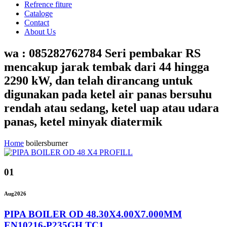
Refrence fiture
Cataloge
Contact
About Us
wa : 085282762784 Seri pembakar RS
mencakup jarak tembak dari 44 hingga
2290 kW, dan telah dirancang untuk
digunakan pada ketel air panas bersuhu
rendah atau sedang, ketel uap atau udara
panas, ketel minyak diatermik
Home
boilersburner
01
Aug
2026
PIPA BOILER OD 48.30X4.00X7.000MM
EN10216-P235GH TC1