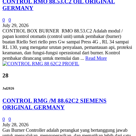
CONTROL RMO 88.53.C2 OIL ORIGINAL
GERMANY
0
0
July 29, 2026
CONTROL BOX BURNER RMO 88.53.C2 Adalah modul /
papan kontrol otomatis (control unit) untuk pembakar (burner)
buatan Riello Seri riello pres Gw sampai Press 4G , RL 34 sampai
RL 130, yang mengatur urutan penyalaan, pemantauan api, proteksi
keamanan, dan fungsi‑fungsi operasional dari burner. Kontrol
pembakar dirancang untuk memulai dan ...
Read More
28
Jul
2026
CONTROL RMG /M 88.62C2 SIEMENS
ORIGINAL GERMANY
0
0
July 28, 2026
Gas Burner Controller adalah perangkat yang bertanggung jawab
untuk menyalakan, mengoperasikan, dan mematikan lebih dari satu