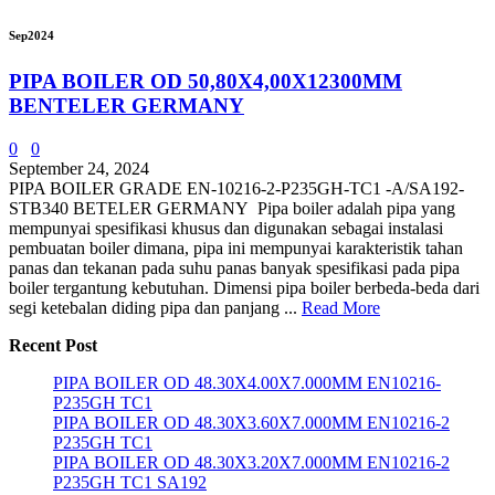
Sep
2024
PIPA BOILER OD 50,80X4,00X12300MM
BENTELER GERMANY
0
0
September 24, 2024
PIPA BOILER GRADE EN-10216-2-P235GH-TC1 -A/SA192-
STB340 BETELER GERMANY Pipa boiler adalah pipa yang
mempunyai spesifikasi khusus dan digunakan sebagai instalasi
pembuatan boiler dimana, pipa ini mempunyai karakteristik tahan
panas dan tekanan pada suhu panas banyak spesifikasi pada pipa
boiler tergantung kebutuhan. Dimensi pipa boiler berbeda-beda dari
segi ketebalan diding pipa dan panjang ...
Read More
Recent Post
PIPA BOILER OD 48.30X4.00X7.000MM EN10216-
P235GH TC1
PIPA BOILER OD 48.30X3.60X7.000MM EN10216-2
P235GH TC1
PIPA BOILER OD 48.30X3.20X7.000MM EN10216-2
P235GH TC1 SA192