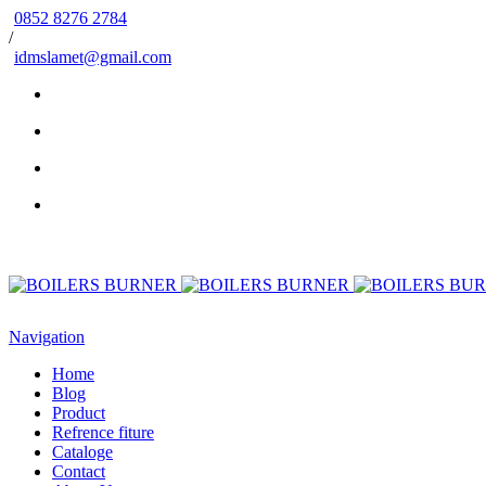
0852 8276 2784
/
idmslamet@gmail.com
Navigation
Home
Blog
Product
Refrence fiture
Cataloge
Contact