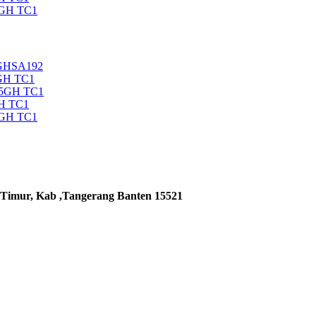
5GH TC1
5GHSA192
GH TC1
35GH TC1
H TC1
5GH TC1
 Timur, Kab ,Tangerang Banten 15521