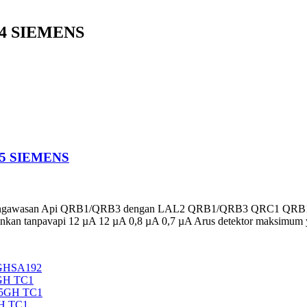
4 SIEMENS
65 SIEMENS
wasan Api QRB1/QRB3 dengan LAL2 QRB1/QRB3 QRC1 QRB1/QRB
kan tanpavapi 12 µA 12 µA 0,8 µA 0,7 µA Arus detektor maksimum ya
5GHSA192
GH TC1
35GH TC1
H TC1