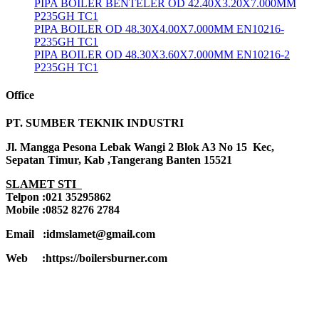
PIPA BOILER BENTELER OD 42.40X3.20X7.000MM
P235GH TC1
PIPA BOILER OD 48.30X4.00X7.000MM EN10216-
P235GH TC1
PIPA BOILER OD 48.30X3.60X7.000MM EN10216-2
P235GH TC1
Office
PT. SUMBER TEKNIK INDUSTRI
Jl. Mangga Pesona Lebak Wangi 2 Blok A3 No 15 Kec,
Sepatan Timur, Kab ,Tangerang Banten 15521
SLAMET STI
Telpon :021 35295862
Mobile :0852 8276 2784
Email :idmslamet@gmail.com
Web :https://boilersburner.com