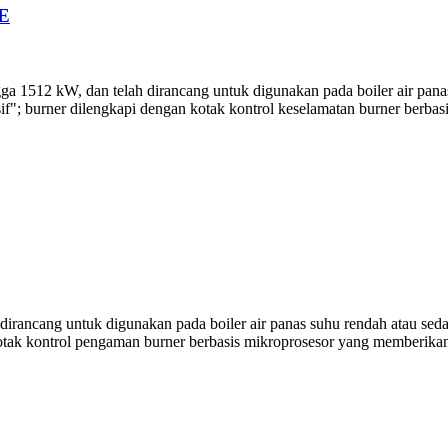
E
a 1512 kW, dan telah dirancang untuk digunakan pada boiler air panas
if"; burner dilengkapi dengan kotak kontrol keselamatan burner berba
rancang untuk digunakan pada boiler air panas suhu rendah atau sedang
otak kontrol pengaman burner berbasis mikroprosesor yang memberikan 