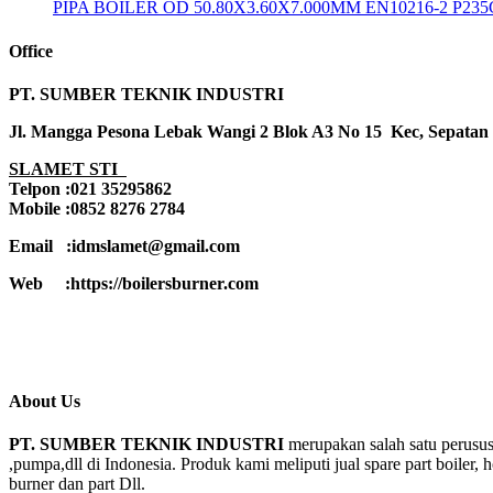
PIPA BOILER OD 50.80X3.60X7.000MM EN10216-2 P23
Office
PT. SUMBER TEKNIK INDUSTRI
Jl. Mangga Pesona Lebak Wangi 2 Blok A3 No 15 Kec, Sepatan
SLAMET STI
Telpon :021 35295862
Mobile :0852 8276 2784
Email :idmslamet@gmail.com
Web :https://boilersburner.com
About Us
PT. SUMBER TEKNIK INDUSTRI
merupakan salah satu perusus
,pumpa,dll di Indonesia. Produk kami meliputi jual spare part boiler, 
burner dan part Dll.