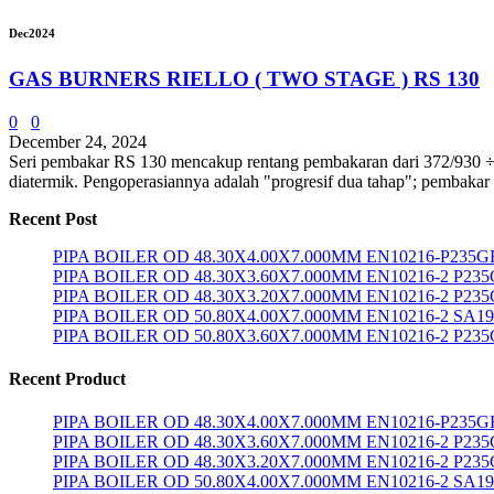
Dec
2024
GAS BURNERS RIELLO ( TWO STAGE ) RS 130
0
0
December 24, 2024
Seri pembakar RS 130 mencakup rentang pembakaran dari 372/930 ÷ 15
diatermik. Pengoperasiannya adalah "progresif dua tahap"; pembakar
Recent Post
PIPA BOILER OD 48.30X4.00X7.000MM EN10216-P235G
PIPA BOILER OD 48.30X3.60X7.000MM EN10216-2 P23
PIPA BOILER OD 48.30X3.20X7.000MM EN10216-2 P23
PIPA BOILER OD 50.80X4.00X7.000MM EN10216-2 SA1
PIPA BOILER OD 50.80X3.60X7.000MM EN10216-2 P23
Recent Product
PIPA BOILER OD 48.30X4.00X7.000MM EN10216-P235G
PIPA BOILER OD 48.30X3.60X7.000MM EN10216-2 P23
PIPA BOILER OD 48.30X3.20X7.000MM EN10216-2 P23
PIPA BOILER OD 50.80X4.00X7.000MM EN10216-2 SA1