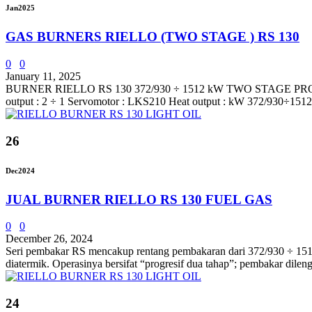
Jan
2025
GAS BURNERS RIELLO (TWO STAGE ) RS 130
0
0
January 11, 2025
BURNER RIELLO RS 130 372/930 ÷ 1512 kW TWO STAGE PROGRESSI
output : 2 ÷ 1 Servomotor : LKS210 Heat output : kW 372/930÷1512 
26
Dec
2024
JUAL BURNER RIELLO RS 130 FUEL GAS
0
0
December 26, 2024
Seri pembakar RS mencakup rentang pembakaran dari 372/930 ÷ 1512 k
diatermik. Operasinya bersifat “progresif dua tahap”; pembakar dile
24