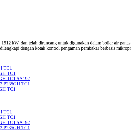
12 kW, dan telah dirancang untuk digunakan dalam boiler air panas s
 dilengkapi dengan kotak kontrol pengaman pembakar berbasis mikropr
H TC1
5GH TC1
5GH TC1 SA192
92 P235GH TC1
5GH TC1
H TC1
5GH TC1
5GH TC1 SA192
92 P235GH TC1