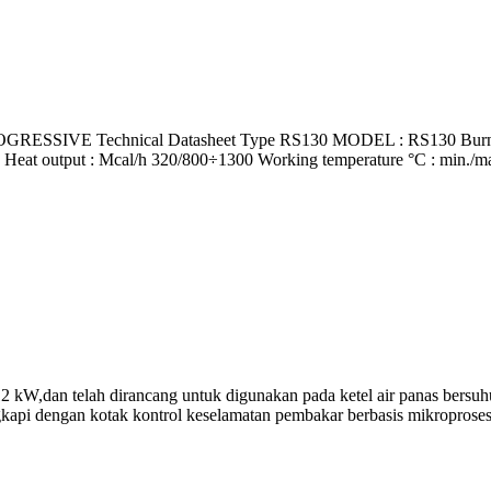
VE Technical Datasheet Type RS130 MODEL : RS130 Burner opera
Heat output : Mcal/h 320/800÷1300 Working temperature °C : min./max
W,dan telah dirancang untuk digunakan pada ketel air panas bersuhu 
ngkapi dengan kotak kontrol keselamatan pembakar berbasis mikroprose