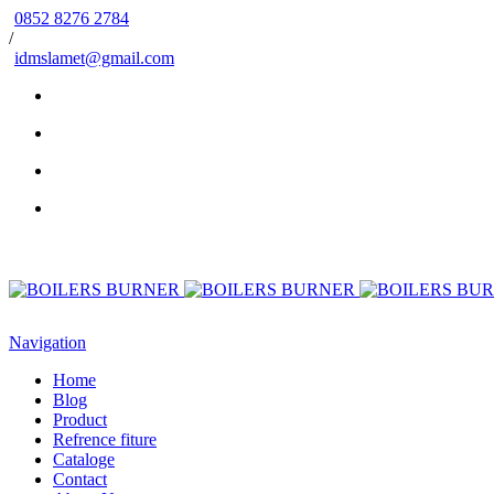
0852 8276 2784
/
idmslamet@gmail.com
Navigation
Home
Blog
Product
Refrence fiture
Cataloge
Contact