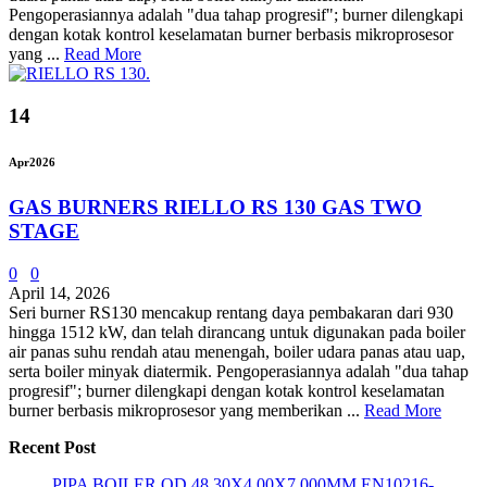
Pengoperasiannya adalah "dua tahap progresif"; burner dilengkapi
dengan kotak kontrol keselamatan burner berbasis mikroprosesor
yang ...
Read More
14
Apr
2026
GAS BURNERS RIELLO RS 130 GAS TWO
STAGE
0
0
April 14, 2026
Seri burner RS130 ​​mencakup rentang daya pembakaran dari 930
hingga 1512 kW, dan telah dirancang untuk digunakan pada boiler
air panas suhu rendah atau menengah, boiler udara panas atau uap,
serta boiler minyak diatermik. Pengoperasiannya adalah "dua tahap
progresif"; burner dilengkapi dengan kotak kontrol keselamatan
burner berbasis mikroprosesor yang memberikan ...
Read More
Recent Post
PIPA BOILER OD 48.30X4.00X7.000MM EN10216-