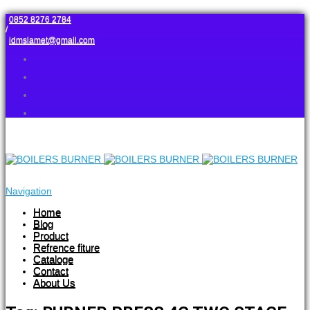
0852 8276 2784
/
idmslamet@gmail.com
Navigation
Home
Blog
Product
Refrence fiture
Cataloge
Contact
About Us