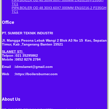
PIPA BOILER OD 48.30X4.00X7.000MM EN10216-P235GH
TC1
PIPA BOILER OD 48.30X3.60X7.000MM EN10216-2 P235GH
TC1
Office
PT. SUMBER TEKNIK INDUSTRI
Jl. Mangga Pesona Lebak Wangi 2 Blok A3 No 15 Kec, Sepatan
Timur, Kab ,Tangerang Banten 15521
SLAMET STI
Telpon :021 35295862
Mobile :0852 8276 2784
Email :idmslamet@gmail.com
Web :https://boilersburner.com
About Us