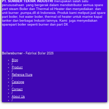
PT. SUMBER TEKNIK INDUSTRI
merupakan salah satu
perususahaan yang bergerak dalam mendistributor semua spare
part steam Boiler dan Thermal oil Heater dan menyediakan dan
unit burner ,pumpa,dll di Indonesia. Produk kami meliputi jual spare
part boiler, hot water boiler, thermal oil heater untuk marine kapal
tanker dan berbagai Industri lainnya. Kami juga menyediakan
sparepart boiler seperti burner dan part Dll.
Boilersburner
- Fabrikai Boiler 2026
Blog
/
Product
/
Refrence fiture
/
Cataloge
/
Contact
/
About Us
/