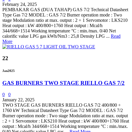
February 24, 2025
PEMBAKAR GAS (DUA TAHAP) GAS 7/2 Technical Datasheet
Type Gas 7/2 MODEL : GAS 7/2 Burner operation mode : Two
stage Modulation ratio at max. output : 2 ÷ 1 Servomotor : LKS210
Heat output : kW 400/800÷1760 Heat output : Mcal/h
344/668÷1514 Working temperature °C : min./max. 0/40 Net
calorific value LPG gas kWh/Nm3 : 25,8 Density LPG ...
Read
More
22
Jan
2025
GAS BURNERS TWO STAGE RIELLO GAS 7/2
0
0
January 22, 2025
TWO STAGE GAS BURNERS RIELLO GAS 7/2 400/800 ÷
1760 kW Technical Datasheet Type Gas 7/2 MODEL : GAS 7/2
Burner operation mode : Two stage Modulation ratio at max. output
: 2 ÷ 1 Servomotor : LKS210 Heat output : kW 400/800÷1760 Heat
output : Mcal/h 344/668÷1514 Working temperature °C : min./max.
0/40 Net calorific value LPG gas ...
Read More