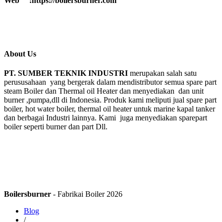
Web :https://boilersburner.com
About Us
PT. SUMBER TEKNIK INDUSTRI
merupakan salah satu
perususahaan yang bergerak dalam mendistributor semua spare part
steam Boiler dan Thermal oil Heater dan menyediakan dan unit
burner ,pumpa,dll di Indonesia. Produk kami meliputi jual spare part
boiler, hot water boiler, thermal oil heater untuk marine kapal tanker
dan berbagai Industri lainnya. Kami juga menyediakan sparepart
boiler seperti burner dan part Dll.
Boilersburner
- Fabrikai Boiler 2026
Blog
/