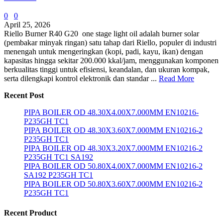
0
0
April 25, 2026
Riello Burner R40 G20 one stage light oil adalah burner solar
(pembakar minyak ringan) satu tahap dari Riello, populer di industri
menengah untuk mengeringkan (kopi, padi, kayu, ikan) dengan
kapasitas hingga sekitar 200.000 kkal/jam, menggunakan komponen
berkualitas tinggi untuk efisiensi, keandalan, dan ukuran kompak,
serta dilengkapi kontrol elektronik dan standar ...
Read More
Recent Post
PIPA BOILER OD 48.30X4.00X7.000MM EN10216-
P235GH TC1
PIPA BOILER OD 48.30X3.60X7.000MM EN10216-2
P235GH TC1
PIPA BOILER OD 48.30X3.20X7.000MM EN10216-2
P235GH TC1 SA192
PIPA BOILER OD 50.80X4.00X7.000MM EN10216-2
SA192 P235GH TC1
PIPA BOILER OD 50.80X3.60X7.000MM EN10216-2
P235GH TC1
Recent Product