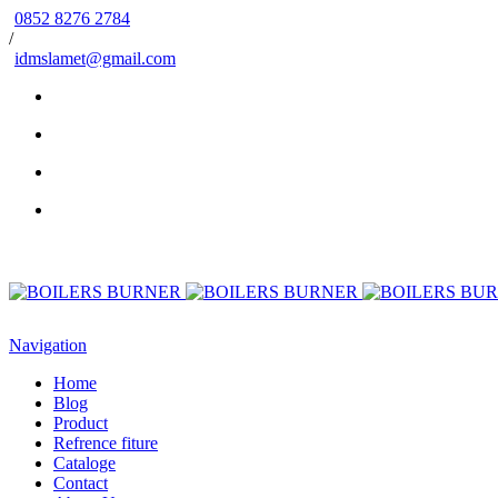
0852 8276 2784
/
idmslamet@gmail.com
Navigation
Home
Blog
Product
Refrence fiture
Cataloge
Contact