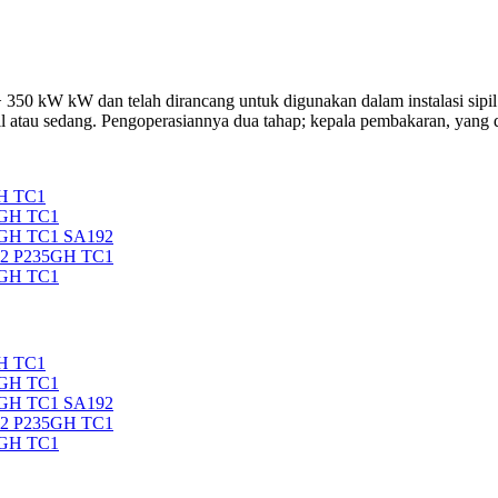
50 kW kW dan telah dirancang untuk digunakan dalam instalasi sipil 
cil atau sedang. Pengoperasiannya dua tahap; kepala pembakaran, yang d
H TC1
5GH TC1
5GH TC1 SA192
92 P235GH TC1
5GH TC1
H TC1
5GH TC1
5GH TC1 SA192
92 P235GH TC1
5GH TC1