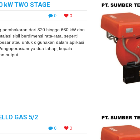
660 kW TWO STAGE
0
0
g pembakaran dari 320 hingga 660 kW dan
lasi sipil berdimensi rata-rata, seperti
sar atau untuk digunakan dalam aplikasi
g. Pengoperasiannya dua tahap; kepala
n output ...
LLO GAS 5/2
0
0