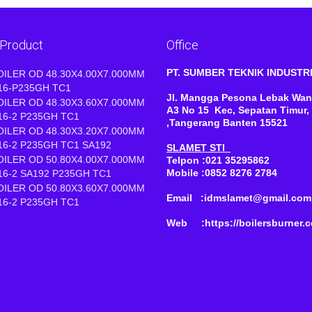
 Product
Office
PT. SUMBER TEKNIK INDUST
OILER OD 48.30X4.00X7.000MM
16-P235GH TC1
Jl. Mangga Pesona Lebak Wan
OILER OD 48.30X3.60X7.000MM
A3 No 15 Kec, Sepatan Timur,
16-2 P235GH TC1
,Tangerang Banten 15521
OILER OD 48.30X3.20X7.000MM
16-2 P235GH TC1 SA192
SLAMET STI
OILER OD 50.80X4.00X7.000MM
Telpon :021 35295862
Mobile :0852 8276 2784
16-2 SA192 P235GH TC1
OILER OD 50.80X3.60X7.000MM
Email :idmslamet@gmail.com
16-2 P235GH TC1
Web :https://boilersburner.