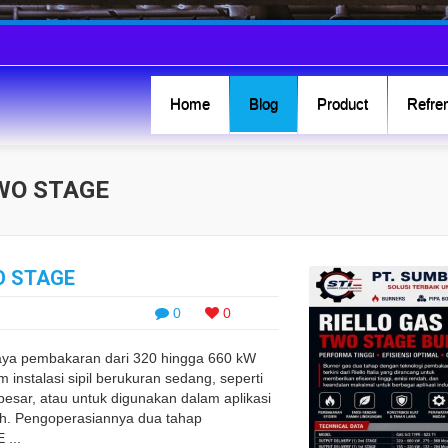
Home
Blog
Product
Refren
TWO STAGE
O STAGE
0
0
aya pembakaran dari 320 hingga 660 kW
 instalasi sipil berukuran sedang, seperti
sar, atau untuk digunakan dalam aplikasi
gah. Pengoperasiannya dua tahap
...