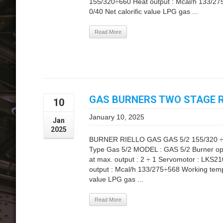
155/320÷660 Heat output : Mcal/h 133/27
0/40 Net calorific value LPG gas ...
Read More
GAS BURNERS TWO STAGE RI
10
January 10, 2025
Jan
2025
BURNER RIELLO GAS GAS 5/2 155/320 ÷
Type Gas 5/2 MODEL : GAS 5/2 Burner ope
at max. output : 2 ÷ 1 Servomotor : LKS2
output : Mcal/h 133/275÷568 Working tempe
value LPG gas ...
Read More