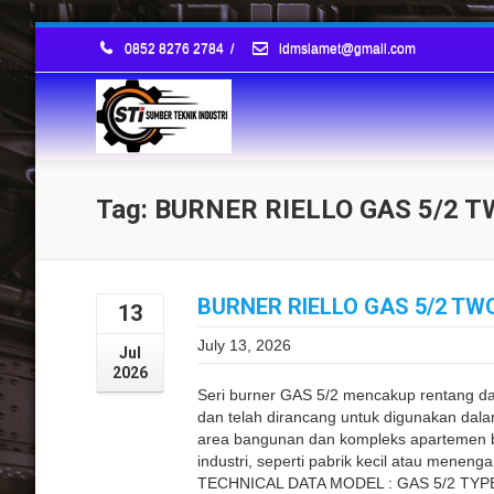
0852 8276 2784
/
idmslamet@gmail.com
Tag: BURNER RIELLO GAS 5/2 
BURNER RIELLO GAS 5/2 TW
13
July 13, 2026
Jul
2026
Seri burner GAS 5/2 mencakup rentang d
dan telah dirancang untuk digunakan dalam
area bangunan dan kompleks apartemen be
industri, seperti pabrik kecil atau menen
TECHNICAL DATA MODEL : GAS 5/2 TYPE 