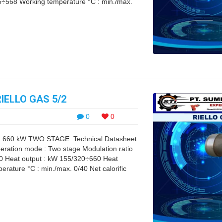
5÷568 Working temperature °C : min./max.
ELLO GAS 5/2
0
0
 660 kW TWO STAGE Technical Datasheet
ration mode : Two stage Modulation ratio
10 Heat output : kW 155/320÷660 Heat
rature °C : min./max. 0/40 Net calorific