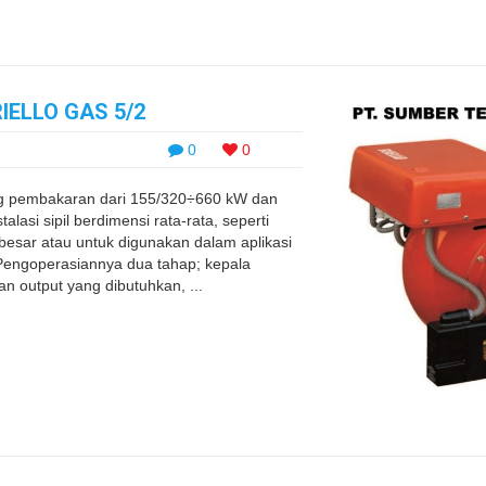
ELLO GAS 5/2
0
0
g pembakaran dari 155/320÷660 kW dan
lasi sipil berdimensi rata-rata, seperti
sar atau untuk digunakan dalam aplikasi
g. Pengoperasiannya dua tahap; kepala
n output yang dibutuhkan, ...