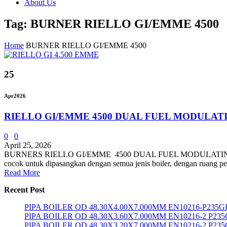
About Us
Tag: BURNER RIELLO GI/EMME 4500
Home
BURNER RIELLO GI/EMME 4500
25
Apr
2026
RIELLO GI/EMME 4500 DUAL FUEL MODULAT
0
0
April 25, 2026
BURNERS RIELLO GI/EMME 4500 DUAL FUEL MODULATING mencakup 
cocok untuk dipasangkan dengan semua jenis boiler, dengan ruang pem
Read More
Recent Post
PIPA BOILER OD 48.30X4.00X7.000MM EN10216-P235G
PIPA BOILER OD 48.30X3.60X7.000MM EN10216-2 P23
PIPA BOILER OD 48.30X3.20X7.000MM EN10216-2 P23