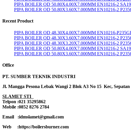
PIPA BOILER OD 50.80X4.00X7.000MM EN10216-2 SA1
PIPA BOILER OD 50.80X3.60X7.000MM EN10216-2 P23
Recent Product
PIPA BOILER OD 48.30X4.00X7.000MM EN10216-P235G
PIPA BOILER OD 48.30X3.60X7.000MM EN10216-2 P23
PIPA BOILER OD 48.30X3.20X7.000MM EN10216-2 P23
PIPA BOILER OD 50.80X4.00X7.000MM EN10216-2 SA1
PIPA BOILER OD 50.80X3.60X7.000MM EN10216-2 P23
Office
PT. SUMBER TEKNIK INDUSTRI
Jl. Mangga Pesona Lebak Wangi 2 Blok A3 No 15 Kec, Sepatan
SLAMET STI
Telpon :021 35295862
Mobile :0852 8276 2784
Email :idmslamet@gmail.com
Web :https://boilersburner.com