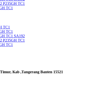
92 P235GH TC1
5GH TC1
H TC1
5GH TC1
5GH TC1 SA192
92 P235GH TC1
5GH TC1
 Timur, Kab ,Tangerang Banten 15521