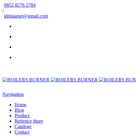
0852 8276 2784
/
idmslamet@gmail.com
Navigation
Home
Blog
Product
Refrence fiture
Cataloge
Contact