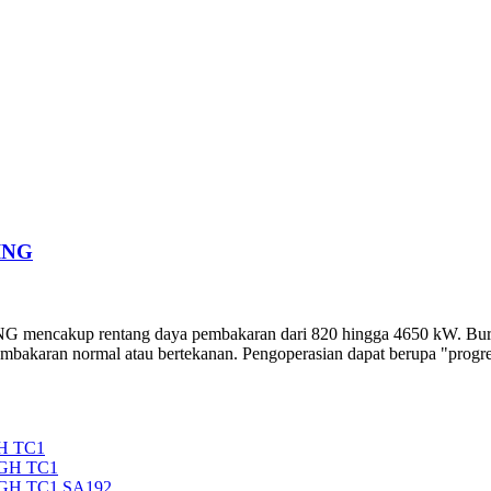
ING
rentang daya pembakaran dari 820 hingga 4650 kW. Burner ini
bakaran normal atau bertekanan. Pengoperasian dapat berupa "progresi
H TC1
5GH TC1
5GH TC1 SA192