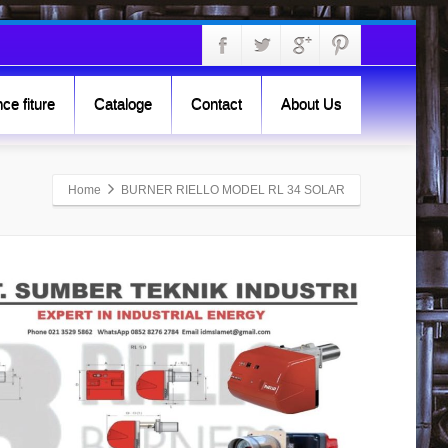
ce fiture
Cataloge
Contact
About Us
Home
BURNER RIELLO MODEL RL 34 SOLAR