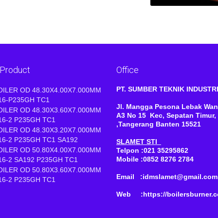
 Product
Office
PT. SUMBER TEKNIK INDUST
OILER OD 48.30X4.00X7.000MM
16-P235GH TC1
Jl. Mangga Pesona Lebak Wan
OILER OD 48.30X3.60X7.000MM
A3 No 15 Kec, Sepatan Timur,
16-2 P235GH TC1
,Tangerang Banten 15521
OILER OD 48.30X3.20X7.000MM
16-2 P235GH TC1 SA192
SLAMET STI
OILER OD 50.80X4.00X7.000MM
Telpon :021 35295862
Mobile :0852 8276 2784
16-2 SA192 P235GH TC1
OILER OD 50.80X3.60X7.000MM
Email :idmslamet@gmail.com
16-2 P235GH TC1
Web :https://boilersburner.