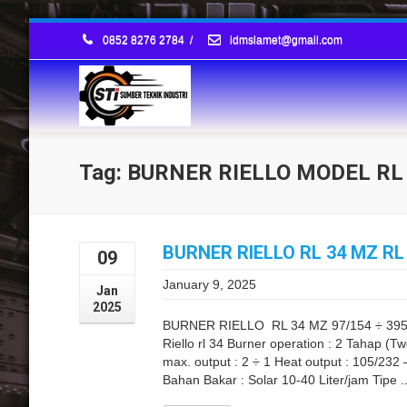
0852 8276 2784
/
idmslamet@gmail.com
Tag: BURNER RIELLO MODEL RL
BURNER RIELLO RL 34 MZ RL
09
January 9, 2025
Jan
2025
BURNER RIELLO RL 34 MZ 97/154 ÷ 395
Riello rl 34 Burner operation : 2 Tahap (T
max. output : 2 ÷ 1 Heat output : 105/232
Bahan Bakar : Solar 10-40 Liter/jam Tipe ..