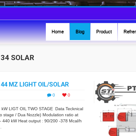
Home
Blog
Product
Refren
 34 SOLAR
 44 MZ LIGHT OIL/SOLAR
0
0
 kW LIGT OIL TWO STAGE Data Tecknical
wo stage / Dua Nozzle) Modulation ratio at
 – 440 kW Heat output : 90/200 -378 Mcal/h
.