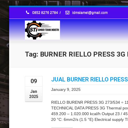
0852 8276 2784
/
idmslamet@gmail.com
Tag: BURNER RIELLO PRESS 3G 
JUAL BURNER RIELLO PRES
09
January 9, 2025
Jan
2025
RIELLO BURENR PRESS 3G 273/534 ÷ 1
TECHNICAL DATA PRESS 3G Thermal power
459.200 – 1.020.000 kcal/h Output 23 / 45 
20 °C: 6mm2/s (1.5 °E) Electrical supply