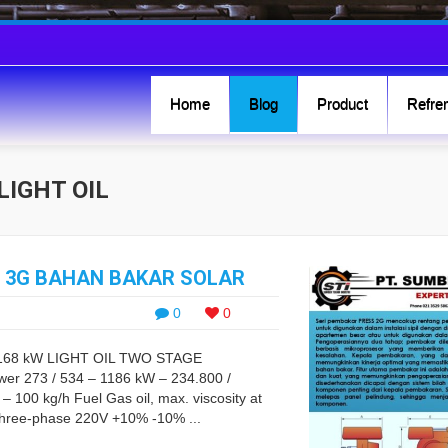
Home
Blog
Product
Refren
LIGHT OIL
S 3G BAHAN BAKAR SOLAR
0
0
168 kW LIGHT OIL TWO STAGE
 273 / 534 – 1186 kW – 234.800 /
– 100 kg/h Fuel Gas oil, max. viscosity at
 Three-phase 220V +10% -10% ...