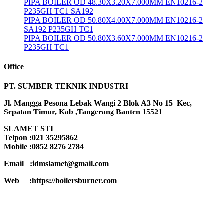
PIPA BOILER OD 48.30X3.20X7.000MM EN10216-2
P235GH TC1 SA192
PIPA BOILER OD 50.80X4.00X7.000MM EN10216-2
SA192 P235GH TC1
PIPA BOILER OD 50.80X3.60X7.000MM EN10216-2
P235GH TC1
Office
PT. SUMBER TEKNIK INDUSTRI
Jl. Mangga Pesona Lebak Wangi 2 Blok A3 No 15 Kec,
Sepatan Timur, Kab ,Tangerang Banten 15521
SLAMET STI
Telpon :021 35295862
Mobile :0852 8276 2784
Email :idmslamet@gmail.com
Web :https://boilersburner.com