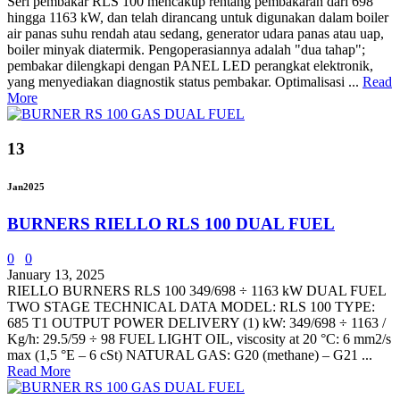
Seri pembakar RLS 100 mencakup rentang pembakaran dari 698
hingga 1163 kW, dan telah dirancang untuk digunakan dalam boiler
air panas suhu rendah atau sedang, generator udara panas atau uap,
boiler minyak diatermik. Pengoperasiannya adalah "dua tahap";
pembakar dilengkapi dengan PANEL LED perangkat elektronik,
yang menyediakan diagnostik status pembakar. Optimalisasi ...
Read
More
13
Jan
2025
BURNERS RIELLO RLS 100 DUAL FUEL
0
0
January 13, 2025
RIELLO BURNERS RLS 100 349/698 ÷ 1163 kW DUAL FUEL
TWO STAGE TECHNICAL DATA MODEL: RLS 100 TYPE:
685 T1 OUTPUT POWER DELIVERY (1) kW: 349/698 ÷ 1163 /
Kg/h: 29.5/59 ÷ 98 FUEL LIGHT OIL, viscosity at 20 °C: 6 mm2/s
max (1,5 °E – 6 cSt) NATURAL GAS: G20 (methane) – G21 ...
Read More