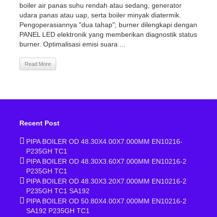
boiler air panas suhu rendah atau sedang, generator
udara panas atau uap, serta boiler minyak diatermik.
Pengoperasiannya "dua tahap"; burner dilengkapi dengan
PANEL LED elektronik yang memberikan diagnostik status
burner. Optimalisasi emisi suara ...
Read More
Recent Post
PIPA BOILER OD 48.30X4.00X7.000MM EN10216-
P235GH TC1
PIPA BOILER OD 48.30X3.60X7.000MM EN10216-2
P235GH TC1
PIPA BOILER OD 48.30X3.20X7.000MM EN10216-2
P235GH TC1 SA192
PIPA BOILER OD 50.80X4.00X7.000MM EN10216-2
SA192 P235GH TC1