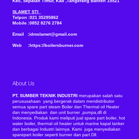
Kec, Sepatan Timur, Kab ,Tangerang Banten 15521
SLAMET STI
Telpon :021 35295862
Mobile :0852 8276 2784
Email :idmslamet@gmail.com
Web :https://boilersburner.com
About Us
PT. SUMBER TEKNIK INDUSTRI
merupakan salah satu
perususahaan yang bergerak dalam mendistributor
semua spare part steam Boiler dan Thermal oil Heater
dan menyediakan dan unit burner ,pumpa,dll di
Indonesia. Produk kami meliputi jual spare part boiler, hot
water boiler, thermal oil heater untuk marine kapal tanker
dan berbagai Industri lainnya. Kami juga menyediakan
sparepart boiler seperti burner dan part Dll.