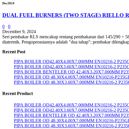
Dec
2024
DUAL FUEL BURNERS (TWO STAGE) RIELLO R
0
0
December 9, 2024
Seri pembakar RLS mencakup rentang pembakaran dari 145/290 ÷ 581 k
diatermik. Pengoperasiannya adalah "dua tahap"; pembakar dilengka
Recent Post
PIPA BOILER OD42.40X4.00X7.000MM EN10216-2 P23
PIPA BOILER OD42.40X3.60X7.000MM EN10216-2 P235
PIPA BOILER BENTELER OD 42.40X3.20X7.000MM P2
PIPA BOILER OD 48.30X4.00X7.000MM EN10216-P235G
PIPA BOILER OD 48.30X3.60X7.000MM EN10216-2 P23
Recent Product
PIPA BOILER OD42.40X4.00X7.000MM EN10216-2 P23
PIPA BOILER OD42.40X3.60X7.000MM EN10216-2 P235
PIPA BOILER BENTELER OD 42.40X3.20X7.000MM P2
PIPA BOILER OD 48.30X4.00X7.000MM EN10216-P235G
PIPA BOILER OD 48.30X3.60X7.000MM EN10216-2 P23