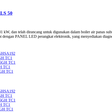
LS 50
W, dan telah dirancang untuk digunakan dalam boiler air panas suhu 
pi dengan PANEL LED perangkat elektronik, yang menyediakan diagnost
5GHSA192
GH TC1
35GH TC1
H TC1
5GH TC1
5GHSA192
GH TC1
35GH TC1
H TC1
5GH TC1