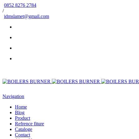
0852 8276 2784
/
idmslamet@gmail.com
Navigation
Home
Blog
Product
Refrence fiture
Cataloge
Contact