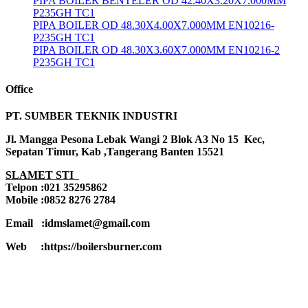
PIPA BOILER BENTELER OD 42.40X3.20X7.000MM
P235GH TC1
PIPA BOILER OD 48.30X4.00X7.000MM EN10216-
P235GH TC1
PIPA BOILER OD 48.30X3.60X7.000MM EN10216-2
P235GH TC1
Office
PT. SUMBER TEKNIK INDUSTRI
Jl. Mangga Pesona Lebak Wangi 2 Blok A3 No 15 Kec,
Sepatan Timur, Kab ,Tangerang Banten 15521
SLAMET STI
Telpon :021 35295862
Mobile :0852 8276 2784
Email :idmslamet@gmail.com
Web :https://boilersburner.com