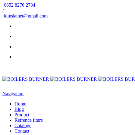
0852 8276 2784
/
idmslamet@gmail.com
Navigation
Home
Blog
Product
Refrence fiture
Cataloge
Contact