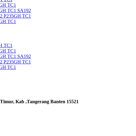
5GH TC1
5GH TC1 SA192
92 P235GH TC1
5GH TC1
H TC1
5GH TC1
5GH TC1 SA192
92 P235GH TC1
5GH TC1
 Timur, Kab ,Tangerang Banten 15521