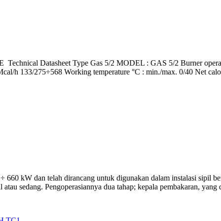
al Datasheet Type Gas 5/2 MODEL : GAS 5/2 Burner operation mo
al/h 133/275÷568 Working temperature °C : min./max. 0/40 Net calor
60 kW dan telah dirancang untuk digunakan dalam instalasi sipil ber
cil atau sedang. Pengoperasiannya dua tahap; kepala pembakaran, yang d
H TC1