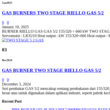
Jan
2025
GAS BURNERS TWO STAGE RIELLO GAS 5/2
0
0
January 10, 2025
BURNER RIELLO GAS GAS 5/2 155/320 ÷ 660 kW TWO STAGE Technic
Servomotor : LKS210 Heat output : kW 155/320÷660 Heat output : Mc
03
Dec
2024
GAS BURNER TWO STAGE RIELLO GAS 5/2
0
0
December 3, 2024
Seri pembakar GAS 5/2 mencakup rentang pembakaran dari 155/320 ÷ 6
besar atau untuk digunakan dalam aplikasi industri, seperti pabrik ke
Recent Post
PIPA BOILER OD 48.30X4.00X7.000MM EN10216-P235G