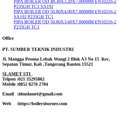
PIPA BOILER OD 48.30X3.20X7.000MM EN10216-2
P235GH TC1 SA192
PIPA BOILER OD 50.80X4.00X7.000MM EN10216-2
SA192 P235GH TC1
PIPA BOILER OD 50.80X3.60X7.000MM EN10216-2
P235GH TC1
Office
PT. SUMBER TEKNIK INDUSTRI
Jl. Mangga Pesona Lebak Wangi 2 Blok A3 No 15 Kec,
Sepatan Timur, Kab ,Tangerang Banten 15521
SLAMET STI
Telpon :021 35295862
Mobile :0852 8276 2784
Email :idmslamet@gmail.com
Web :https://boilersburner.com