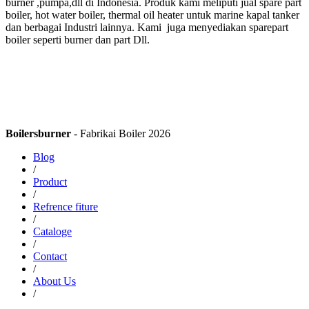
burner ,pumpa,dll di Indonesia. Produk kami meliputi jual spare part
boiler, hot water boiler, thermal oil heater untuk marine kapal tanker
dan berbagai Industri lainnya. Kami juga menyediakan sparepart
boiler seperti burner dan part Dll.
Boilersburner
- Fabrikai Boiler 2026
Blog
/
Product
/
Refrence fiture
/
Cataloge
/
Contact
/
About Us
/