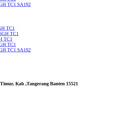
5GH TC1 SA192
GH TC1
35GH TC1
H TC1
5GH TC1
5GH TC1 SA192
 Timur, Kab ,Tangerang Banten 15521