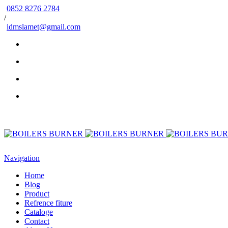
0852 8276 2784
/
idmslamet@gmail.com
Navigation
Home
Blog
Product
Refrence fiture
Cataloge
Contact