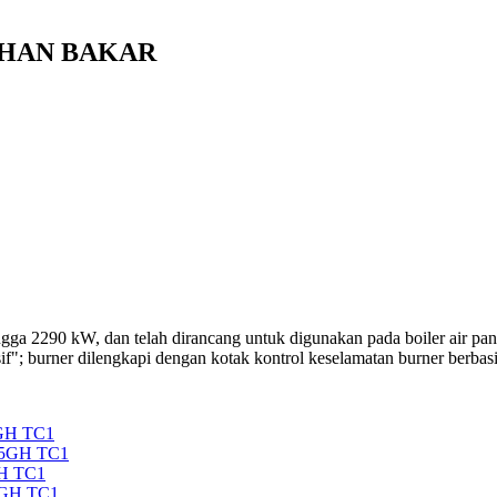
BAHAN BAKAR
ga 2290 kW, dan telah dirancang untuk digunakan pada boiler air pana
if"; burner dilengkapi dengan kotak kontrol keselamatan burner berba
GH TC1
35GH TC1
H TC1
5GH TC1