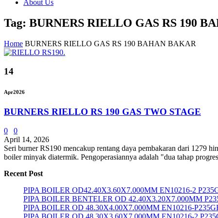
About Us
Tag: BURNERS RIELLO GAS RS 190 
Home
BURNERS RIELLO GAS RS 190 BAHAN BAKAR
14
Apr
2026
BURNERS RIELLO RS 190 GAS TWO STAGE
0
0
April 14, 2026
Seri burner RS190 ​​mencakup rentang daya pembakaran dari 1279 hing
boiler minyak diatermik. Pengoperasiannya adalah "dua tahap progres
Recent Post
PIPA BOILER OD42.40X3.60X7.000MM EN10216-2 P235
PIPA BOILER BENTELER OD 42.40X3.20X7.000MM P2
PIPA BOILER OD 48.30X4.00X7.000MM EN10216-P235G
PIPA BOILER OD 48.30X3.60X7.000MM EN10216-2 P23