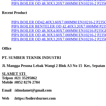
PIPA BOILER OD 48.30X3.20X7.000MM EN10216-2 P23
Recent Product
PIPA BOILER OD42.40X3.60X7.000MM EN10216-2 P235
PIPA BOILER BENTELER OD 42.40X3.20X7.000MM P2
PIPA BOILER OD 48.30X4.00X7.000MM EN10216-P235G
PIPA BOILER OD 48.30X3.60X7.000MM EN10216-2 P23
PIPA BOILER OD 48.30X3.20X7.000MM EN10216-2 P23
Office
PT. SUMBER TEKNIK INDUSTRI
Jl. Mangga Pesona Lebak Wangi 2 Blok A3 No 15 Kec, Sepatan
SLAMET STI
Telpon :021 35295862
Mobile :0852 8276 2784
Email :idmslamet@gmail.com
Web :https://boilersburner.com