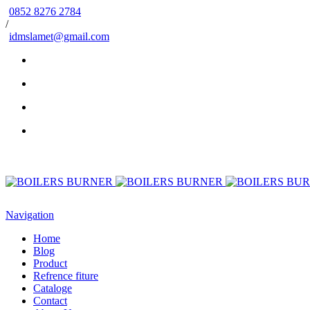
0852 8276 2784
/
idmslamet@gmail.com
Navigation
Home
Blog
Product
Refrence fiture
Cataloge
Contact