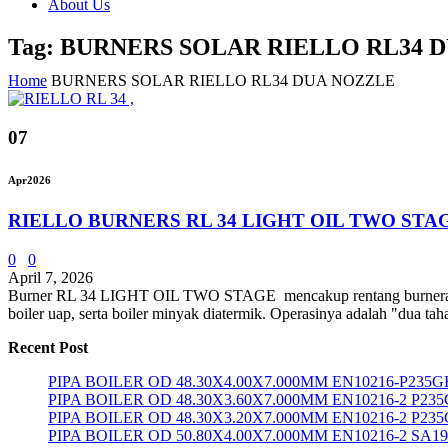
About Us
Tag: BURNERS SOLAR RIELLO RL34 
Home
BURNERS SOLAR RIELLO RL34 DUA NOZZLE
07
Apr
2026
RIELLO BURNERS RL 34 LIGHT OIL TWO STA
0
0
April 7, 2026
Burner RL 34 LIGHT OIL TWO STAGE mencakup rentang burneran dari
boiler uap, serta boiler minyak diatermik. Operasinya adalah "dua tah
Recent Post
PIPA BOILER OD 48.30X4.00X7.000MM EN10216-P235G
PIPA BOILER OD 48.30X3.60X7.000MM EN10216-2 P23
PIPA BOILER OD 48.30X3.20X7.000MM EN10216-2 P23
PIPA BOILER OD 50.80X4.00X7.000MM EN10216-2 SA1