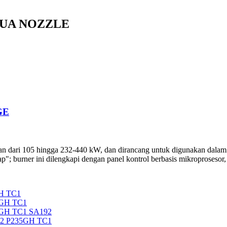
DUA NOZZLE
GE
 105 hingga 232-440 kW, dan dirancang untuk digunakan dalam boile
ap"; burner ini dilengkapi dengan panel kontrol berbasis mikroprosesor,
H TC1
5GH TC1
5GH TC1 SA192
92 P235GH TC1