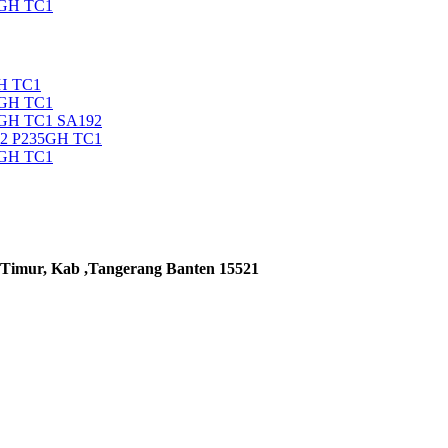
5GH TC1
H TC1
5GH TC1
5GH TC1 SA192
92 P235GH TC1
5GH TC1
 Timur, Kab ,Tangerang Banten 15521