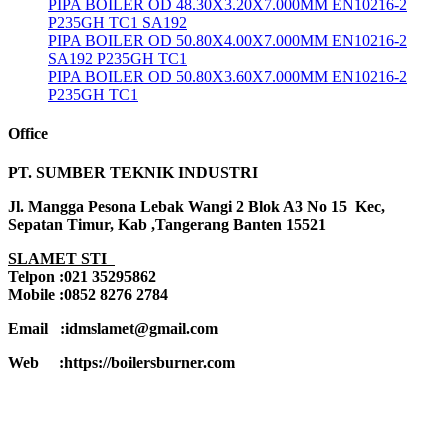
PIPA BOILER OD 48.30X3.20X7.000MM EN10216-2
P235GH TC1 SA192
PIPA BOILER OD 50.80X4.00X7.000MM EN10216-2
SA192 P235GH TC1
PIPA BOILER OD 50.80X3.60X7.000MM EN10216-2
P235GH TC1
Office
PT. SUMBER TEKNIK INDUSTRI
Jl. Mangga Pesona Lebak Wangi 2 Blok A3 No 15 Kec,
Sepatan Timur, Kab ,Tangerang Banten 15521
SLAMET STI
Telpon :021 35295862
Mobile :0852 8276 2784
Email :idmslamet@gmail.com
Web :https://boilersburner.com