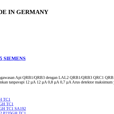
ADE IN GERMANY
65 SIEMENS
wasan Api QRB1/QRB3 dengan LAL2 QRB1/QRB3 QRC1 QRB1/QRB
kan tanpavapi 12 µA 12 µA 0,8 µA 0,7 µA Arus detektor maksimum ya
H TC1
5GH TC1
5GH TC1 SA192
92 P235GH TC1