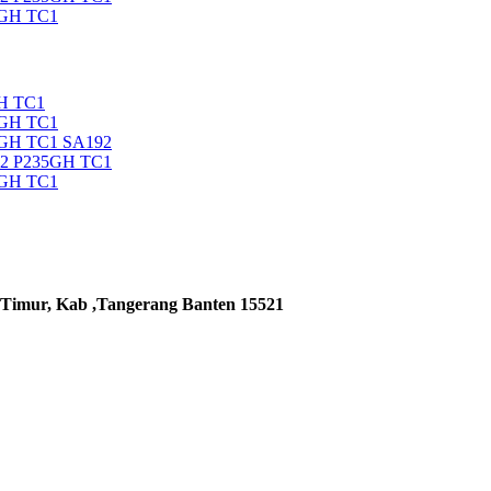
5GH TC1
H TC1
5GH TC1
5GH TC1 SA192
92 P235GH TC1
5GH TC1
 Timur, Kab ,Tangerang Banten 15521