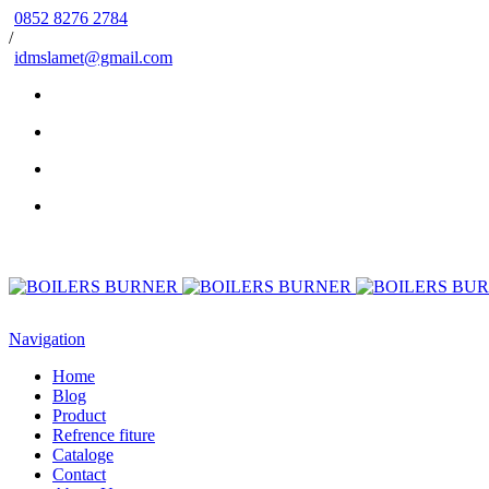
0852 8276 2784
/
idmslamet@gmail.com
Navigation
Home
Blog
Product
Refrence fiture
Cataloge
Contact