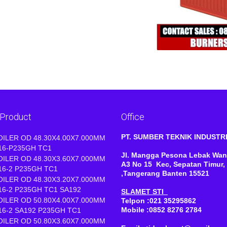
 Product
Office
PT. SUMBER TEKNIK INDUST
OILER OD 48.30X4.00X7.000MM
16-P235GH TC1
Jl. Mangga Pesona Lebak Wan
OILER OD 48.30X3.60X7.000MM
A3 No 15 Kec, Sepatan Timur,
16-2 P235GH TC1
,Tangerang Banten 15521
OILER OD 48.30X3.20X7.000MM
16-2 P235GH TC1 SA192
SLAMET STI
OILER OD 50.80X4.00X7.000MM
Telpon :021 35295862
Mobile :0852 8276 2784
16-2 SA192 P235GH TC1
OILER OD 50.80X3.60X7.000MM