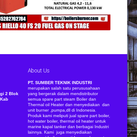
About Us
RI
PT. SUMBER TEKNIK INDUSTRI
merupakan salah satu perususahaan
gi 2 Blok
yang bergerak dalam mendistributor
 Kab
semua spare part steam Boiler dan
Thermal oil Heater dan menyediakan dan
unit burner ,pumpa,dll di Indonesia.
Produk kami meliputi jual spare part boiler,
hot water boiler, thermal oil heater untuk
marine kapal tanker dan berbagai Industri
lainnya. Kami juga menyediakan