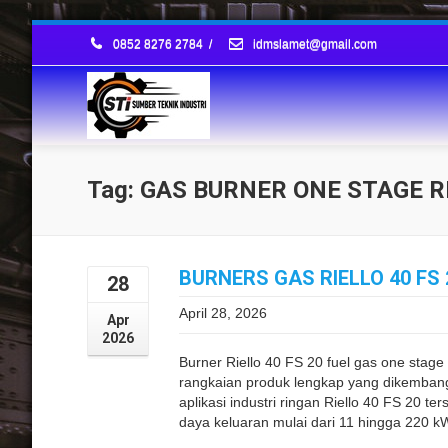
0852 8276 2784
/
idmslamet@gmail.com
Tag: GAS BURNER ONE STAGE R
BURNERS GAS RIELLO 40 FS
28
April 28, 2026
Apr
2026
Burner Riello 40 FS 20 fuel gas one stage
rangkaian produk lengkap yang dikemban
aplikasi industri ringan Riello 40 FS 20 
daya keluaran mulai dari 11 hingga 220 kW