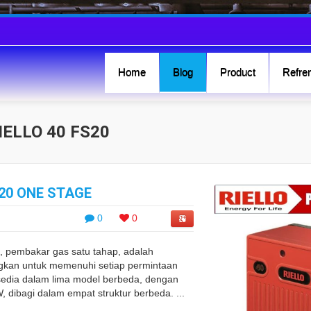
Home
Blog
Product
Refren
IELLO 40 FS20
 20 ONE STAGE
0
0
 , pembakar gas satu tahap, adalah
gkan untuk memenuhi setiap permintaan
tersedia dalam lima model berbeda, dengan
, dibagi dalam empat struktur berbeda. ...