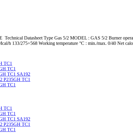
al Datasheet Type Gas 5/2 MODEL : GAS 5/2 Burner operation mo
al/h 133/275÷568 Working temperature °C : min./max. 0/40 Net calor
H TC1
5GH TC1
5GH TC1 SA192
92 P235GH TC1
5GH TC1
H TC1
5GH TC1
5GH TC1 SA192
92 P235GH TC1
5GH TC1