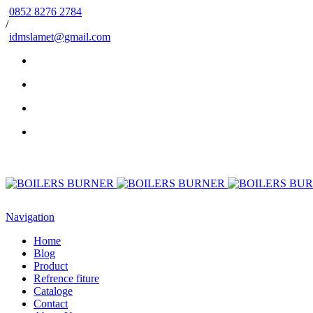
0852 8276 2784
/
idmslamet@gmail.com
Navigation
Home
Blog
Product
Refrence fiture
Cataloge
Contact