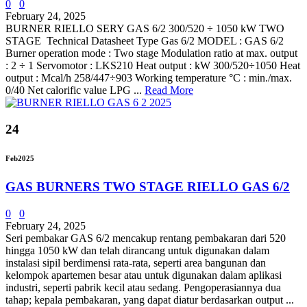
0
0
February 24, 2025
BURNER RIELLO SERY GAS 6/2 300/520 ÷ 1050 kW TWO
STAGE Technical Datasheet Type Gas 6/2 MODEL : GAS 6/2
Burner operation mode : Two stage Modulation ratio at max. output
: 2 ÷ 1 Servomotor : LKS210 Heat output : kW 300/520÷1050 Heat
output : Mcal/h 258/447÷903 Working temperature °C : min./max.
0/40 Net calorific value LPG ...
Read More
24
Feb
2025
GAS BURNERS TWO STAGE RIELLO GAS 6/2
0
0
February 24, 2025
Seri pembakar GAS 6/2 mencakup rentang pembakaran dari 520
hingga 1050 kW dan telah dirancang untuk digunakan dalam
instalasi sipil berdimensi rata-rata, seperti area bangunan dan
kelompok apartemen besar atau untuk digunakan dalam aplikasi
industri, seperti pabrik kecil atau sedang. Pengoperasiannya dua
tahap; kepala pembakaran, yang dapat diatur berdasarkan output ...