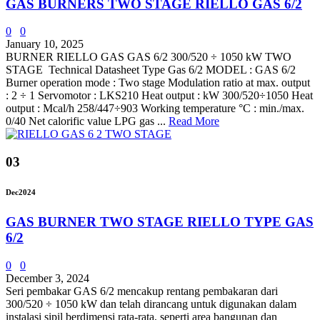
GAS BURNERS TWO STAGE RIELLO GAS 6/2
0
0
January 10, 2025
BURNER RIELLO GAS GAS 6/2 300/520 ÷ 1050 kW TWO
STAGE Technical Datasheet Type Gas 6/2 MODEL : GAS 6/2
Burner operation mode : Two stage Modulation ratio at max. output
: 2 ÷ 1 Servomotor : LKS210 Heat output : kW 300/520÷1050 Heat
output : Mcal/h 258/447÷903 Working temperature °C : min./max.
0/40 Net calorific value LPG gas ...
Read More
03
Dec
2024
GAS BURNER TWO STAGE RIELLO TYPE GAS
6/2
0
0
December 3, 2024
Seri pembakar GAS 6/2 mencakup rentang pembakaran dari
300/520 ÷ 1050 kW dan telah dirancang untuk digunakan dalam
instalasi sipil berdimensi rata-rata, seperti area bangunan dan