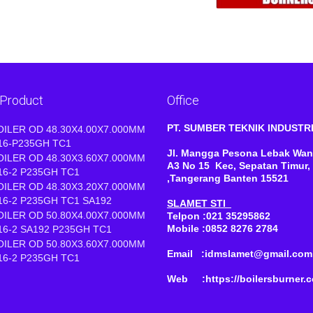
 Product
Office
PT. SUMBER TEKNIK INDUST
OILER OD 48.30X4.00X7.000MM
16-P235GH TC1
Jl. Mangga Pesona Lebak Wan
OILER OD 48.30X3.60X7.000MM
A3 No 15 Kec, Sepatan Timur,
16-2 P235GH TC1
,Tangerang Banten 15521
OILER OD 48.30X3.20X7.000MM
16-2 P235GH TC1 SA192
SLAMET STI
OILER OD 50.80X4.00X7.000MM
Telpon :021 35295862
Mobile :0852 8276 2784
16-2 SA192 P235GH TC1
OILER OD 50.80X3.60X7.000MM
Email :idmslamet@gmail.com
16-2 P235GH TC1
Web :https://boilersburner.