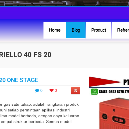
Home
Blog
Product
Refren
IELLO 40 FS 20
 20 ONE STAGE
0
0
r gas satu tahap, adalah rangkaian produk
 setiap permintaan aplikasi industri
m lima model berbeda, dengan daya keluaran
m empat struktur berbeda. Semua model