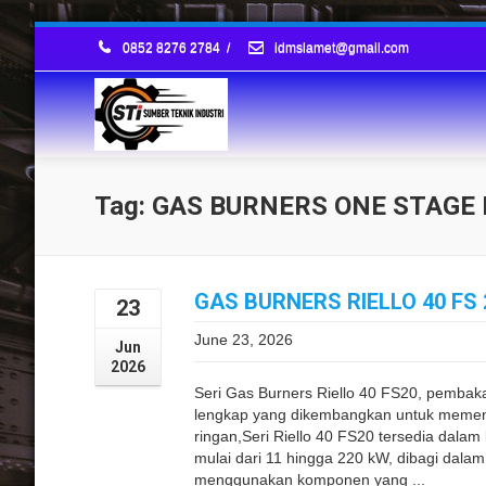
0852 8276 2784
/
idmslamet@gmail.com
Tag: GAS BURNERS ONE STAGE R
GAS BURNERS RIELLO 40 FS
23
June 23, 2026
Jun
2026
Seri Gas Burners Riello 40 FS20, pembaka
lengkap yang dikembangkan untuk memenuhi
ringan,Seri Riello 40 FS20 tersedia dala
mulai dari 11 hingga 220 kW, dibagi dala
menggunakan komponen yang ...