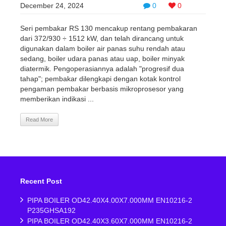
December 24, 2024
0
0
Seri pembakar RS 130 mencakup rentang pembakaran
dari 372/930 ÷ 1512 kW, dan telah dirancang untuk
digunakan dalam boiler air panas suhu rendah atau
sedang, boiler udara panas atau uap, boiler minyak
diatermik. Pengoperasiannya adalah "progresif dua
tahap"; pembakar dilengkapi dengan kotak kontrol
pengaman pembakar berbasis mikroprosesor yang
memberikan indikasi ...
Read More
Recent Post
PIPA BOILER OD42.40X4.00X7.000MM EN10216-2
P235GHSA192
PIPA BOILER OD42.40X3.60X7.000MM EN10216-2