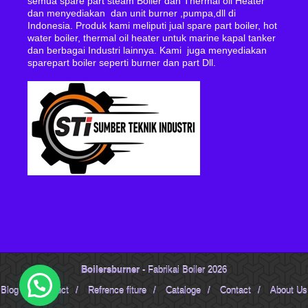
semua spare part steam Boiler dan Thermal oil Heater
dan menyediakan dan unit burner ,pumpa,dll di
Indonesia. Produk kami meliputi jual spare part boiler, hot
water boiler, thermal oil heater untuk marine kapal tanker
dan berbagai Industri lainnya. Kami juga menyediakan
sparepart boiler seperti burner dan part Dll.
Boilersburner
- Fabrikai Boiler 2026
Blog
/
Product
/
Refrence fiture
/
Cataloge
/
Contact
/
About Us