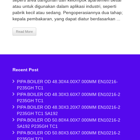
seperti area bangunan dan kelompok apartemen besar
atau untuk digunakan dalam aplikasi industri, seperti
pabrik kecil atau sedang. Pengoperasiannya dua tahap;
kepala pembakaran, yang dapat diatur berdasarkan ...
Read More
Recent Post
PIPA BOILER OD 48.30X4.00X7.000MM EN10216-
P235GH TC1
PIPA BOILER OD 48.30X3.60X7.000MM EN10216-2
P235GH TC1
PIPA BOILER OD 48.30X3.20X7.000MM EN10216-2
P235GH TC1 SA192
PIPA BOILER OD 50.80X4.00X7.000MM EN10216-2
SA192 P235GH TC1
PIPA BOILER OD 50.80X3.60X7.000MM EN10216-2
P235GH TC1