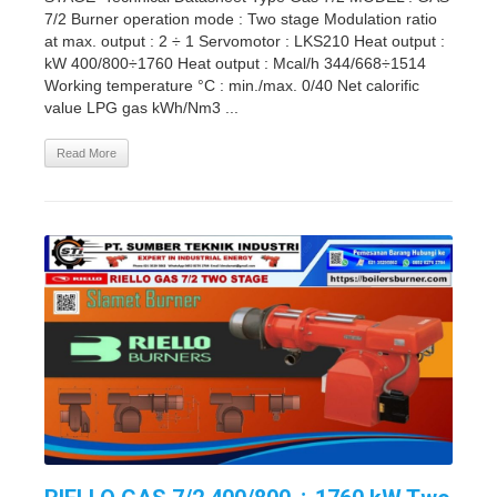
7/2 Burner operation mode : Two stage Modulation ratio
at max. output : 2 ÷ 1 Servomotor : LKS210 Heat output :
kW 400/800÷1760 Heat output : Mcal/h 344/668÷1514
Working temperature °C : min./max. 0/40 Net calorific
value LPG gas kWh/Nm3 ...
Read More