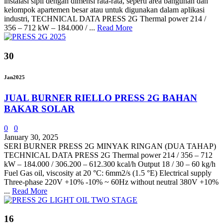
instalasi sipil dengan dimensi rata-rata, seperti area bangunan dan
kelompok apartemen besar atau untuk digunakan dalam aplikasi
industri, TECHNICAL DATA PRESS 2G Thermal power 214 /
356 – 712 kW – 184.000 / ...
Read More
30
Jan
2025
JUAL BURNER RIELLO PRESS 2G BAHAN
BAKAR SOLAR
0
0
January 30, 2025
SERI BURNER PRESS 2G MINYAK RINGAN (DUA TAHAP)
TECHNICAL DATA PRESS 2G Thermal power 214 / 356 – 712
kW – 184.000 / 306.200 – 612.300 kcal/h Output 18 / 30 – 60 kg/h
Fuel Gas oil, viscosity at 20 °C: 6mm2/s (1.5 °E) Electrical supply
Three-phase 220V +10% -10% ~ 60Hz without neutral 380V +10%
...
Read More
16