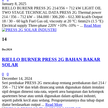
January 8, 2025
RIELLO BURENR PRESS 2G 214/356 ÷ 712 kW LIGHT OIL
TWO STAGE TECHNICAL DATA PRESS 2G Thermal power
214 / 356 – 712 kW – 184.000 / 306.200 – 612.300 kcal/h Output
18 / 30 – 60 kg/h Fuel Gas oil, viscosity at 20 °C: 6mm2/s (1.5 °E)
Electrical supply Three-phase 220V +10% -10% ~ ...
Read More
14
Dec
2024
RIELLO BURNER PRESS 2G BAHAN BAKAR
SOLAR
0
0
December 14, 2024
Seri pembakar PRESS 2G mencakup rentang pembakaran dari 214 /
356 – 712 kW dan telah dirancang untuk digunakan dalam instalasi
sipil dengan dimensi rata-rata, seperti area bangunan dan kelompok
apartemen besar atau untuk digunakan dalam aplikasi industri,
seperti pabrik kecil atau sedang. Pengoperasiannya dua tahap dapat
diatur berdasarkan output ...
Read More