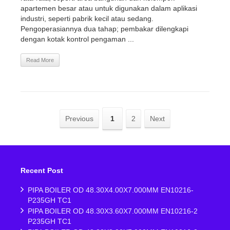
apartemen besar atau untuk digunakan dalam aplikasi
industri, seperti pabrik kecil atau sedang.
Pengoperasiannya dua tahap; pembakar dilengkapi
dengan kotak kontrol pengaman ...
Read More
Previous
1
2
Next
Recent Post
PIPA BOILER OD 48.30X4.00X7.000MM EN10216-
P235GH TC1
PIPA BOILER OD 48.30X3.60X7.000MM EN10216-2
P235GH TC1