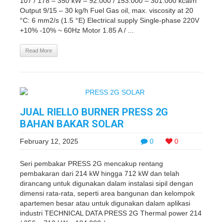
107 / 178 – 350 kW – 92.000 / 153.000 – 301.000 kcal/h
Output 9/15 – 30 kg/h Fuel Gas oil, max. viscosity at 20
°C: 6 mm2/s (1.5 °E) Electrical supply Single-phase 220V
+10% -10% ~ 60Hz Motor 1.85 A / ...
Read More
JUAL RIELLO BURNER PRESS 2G
BAHAN BAKAR SOLAR
February 12, 2025
0
0
Seri pembakar PRESS 2G mencakup rentang
pembakaran dari 214 kW hingga 712 kW dan telah
dirancang untuk digunakan dalam instalasi sipil dengan
dimensi rata-rata, seperti area bangunan dan kelompok
apartemen besar atau untuk digunakan dalam aplikasi
industri TECHNICAL DATA PRESS 2G Thermal power 214