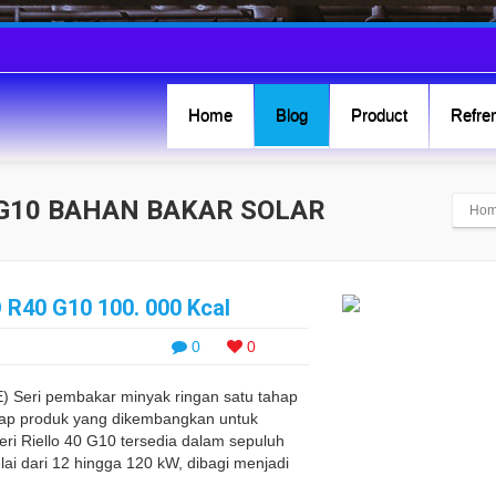
Home
Blog
Product
Refren
 G10 BAHAN BAKAR SOLAR
Ho
R40 G10 100. 000 Kcal
0
0
Seri pembakar minyak ringan satu tahap
kap produk yang dikembangkan untuk
i Riello 40 G10 tersedia dalam sepuluh
i dari 12 hingga 120 kW, dibagi menjadi