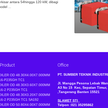
kisar antara 54hingga 120 kW, dibagi
del ...
 Product
Office
PT. SUMBER TEKNIK INDUST
OILER OD 48.30X4.00X7.000MM
16-P235GH TC1
Jl. Mangga Pesona Lebak Wan
OILER OD 48.30X3.60X7.000MM
A3 No 15 Kec, Sepatan Timur,
16-2 P235GH TC1
,Tangerang Banten 15521
OILER OD 48.30X3.20X7.000MM
16-2 P235GH TC1 SA192
SLAMET STI
OILER OD 50.80X4.00X7.000MM
Telpon :021 35295862