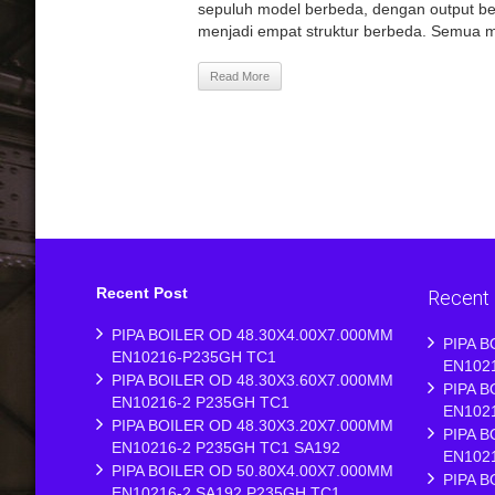
sepuluh model berbeda, dengan output ber
menjadi empat struktur berbeda. Semua mo
Read More
Recent Post
Recent
PIPA BOILER OD 48.30X4.00X7.000MM
PIPA B
EN10216-P235GH TC1
EN102
PIPA BOILER OD 48.30X3.60X7.000MM
PIPA B
EN10216-2 P235GH TC1
EN102
PIPA BOILER OD 48.30X3.20X7.000MM
PIPA B
EN10216-2 P235GH TC1 SA192
EN102
PIPA BOILER OD 50.80X4.00X7.000MM
PIPA B
EN10216-2 SA192 P235GH TC1