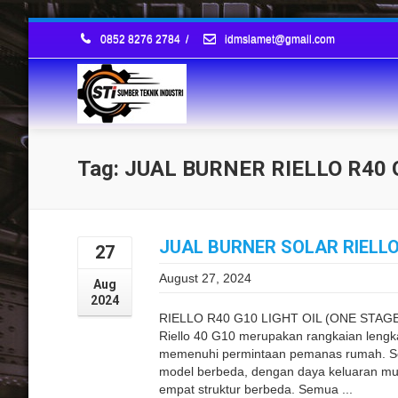
0852 8276 2784
/
idmslamet@gmail.com
Tag: JUAL BURNER RIELLO R40
JUAL BURNER SOLAR RIELLO 
27
August 27, 2024
Aug
2024
RIELLO R40 G10 LIGHT OIL (ONE STAGE) 
Riello 40 G10 merupakan rangkaian leng
memenuhi permintaan pemanas rumah. Ser
model berbeda, dengan daya keluaran mula
empat struktur berbeda. Semua ...