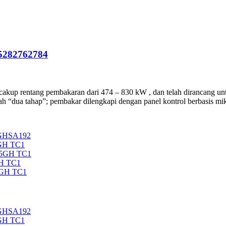
5282762784
entang pembakaran dari 474 – 830 kW , dan telah dirancang untuk d
ah “dua tahap”; pembakar dilengkapi dengan panel kontrol berbasis mik
5GHSA192
GH TC1
35GH TC1
H TC1
5GH TC1
5GHSA192
GH TC1