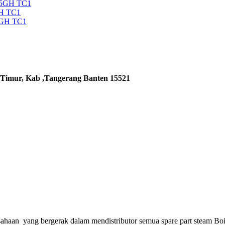
35GH TC1
H TC1
5GH TC1
 Timur, Kab ,Tangerang Banten 15521
ahaan yang bergerak dalam mendistributor semua spare part steam Boi