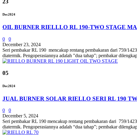
23
Dec
2024
OIL BURNER RIELLLO RL 190-TWO STAGE MA
0
0
December 23, 2024
Seri pembakar RL 190 mencakup rentang pembakaran dari 759/1423÷24
diatermik. Pengoperasiannya adalah "dua tahap"; pembakar dilengkap
05
Dec
2024
JUAL BURNER SOLAR RIELLO SERI RL 190 T
0
0
December 5, 2024
Seri pembakar RL 190 mencakup rentang pembakaran dari 759/1423 ÷ 2
diatermik. Pengoperasiannya adalah “dua tahap”; pembakar dilengkapi