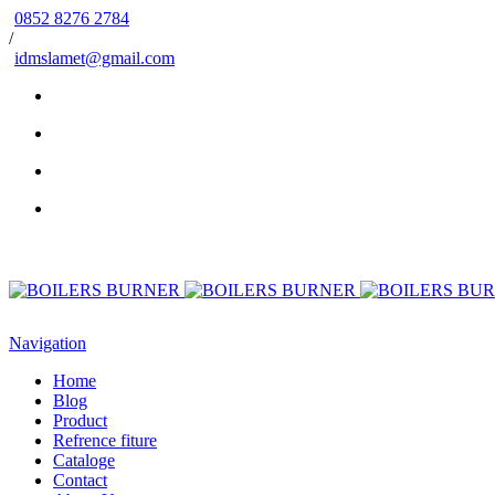
0852 8276 2784
/
idmslamet@gmail.com
Navigation
Home
Blog
Product
Refrence fiture
Cataloge
Contact