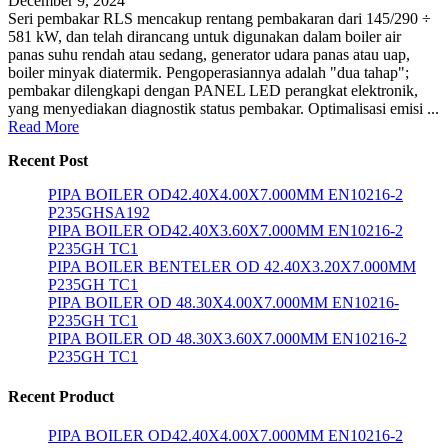
December 9, 2024
Seri pembakar RLS mencakup rentang pembakaran dari 145/290 ÷
581 kW, dan telah dirancang untuk digunakan dalam boiler air
panas suhu rendah atau sedang, generator udara panas atau uap,
boiler minyak diatermik. Pengoperasiannya adalah "dua tahap";
pembakar dilengkapi dengan PANEL LED perangkat elektronik,
yang menyediakan diagnostik status pembakar. Optimalisasi emisi ...
Read More
Recent Post
PIPA BOILER OD42.40X4.00X7.000MM EN10216-2
P235GHSA192
PIPA BOILER OD42.40X3.60X7.000MM EN10216-2
P235GH TC1
PIPA BOILER BENTELER OD 42.40X3.20X7.000MM
P235GH TC1
PIPA BOILER OD 48.30X4.00X7.000MM EN10216-
P235GH TC1
PIPA BOILER OD 48.30X3.60X7.000MM EN10216-2
P235GH TC1
Recent Product
PIPA BOILER OD42.40X4.00X7.000MM EN10216-2