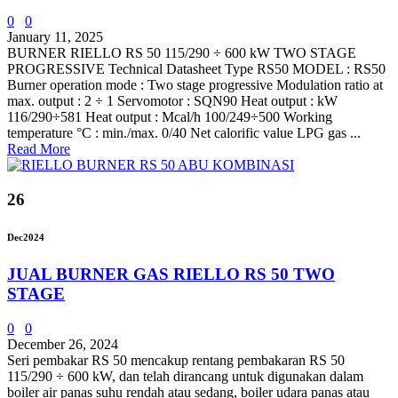
0
0
January 11, 2025
BURNER RIELLO RS 50 115/290 ÷ 600 kW TWO STAGE
PROGRESSIVE Technical Datasheet Type RS50 MODEL : RS50
Burner operation mode : Two stage progressive Modulation ratio at
max. output : 2 ÷ 1 Servomotor : SQN90 Heat output : kW
116/290÷581 Heat output : Mcal/h 100/249÷500 Working
temperature °C : min./max. 0/40 Net calorific value LPG gas ...
Read More
26
Dec
2024
JUAL BURNER GAS RIELLO RS 50 TWO
STAGE
0
0
December 26, 2024
Seri pembakar RS 50 mencakup rentang pembakaran RS 50
115/290 ÷ 600 kW, dan telah dirancang untuk digunakan dalam
boiler air panas suhu rendah atau sedang, boiler udara panas atau