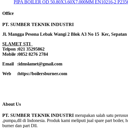
PIPA BOILER OD 50.80X3.60X7.000MM EN10216-2 P23
Office
PT. SUMBER TEKNIK INDUSTRI
Jl. Mangga Pesona Lebak Wangi 2 Blok A3 No 15 Kec, Sepatan
SLAMET STI
Telpon :021 35295862
Mobile :0852 8276 2784
Email :idmslamet@gmail.com
Web :https://boilersburner.com
About Us
PT. SUMBER TEKNIK INDUSTRI
merupakan salah satu perusus
,pumpa,dll di Indonesia. Produk kami meliputi jual spare part boiler, 
burner dan part Dll.