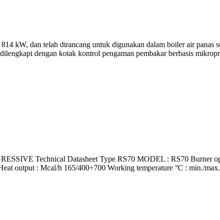
4 kW, dan telah dirancang untuk digunakan dalam boiler air panas suh
 dilengkapi dengan kotak kontrol pengaman pembakar berbasis mikropr
 Technical Datasheet Type RS70 MODEL : RS70 Burner operation
at output : Mcal/h 165/400÷700 Working temperature °C : min./max. 0