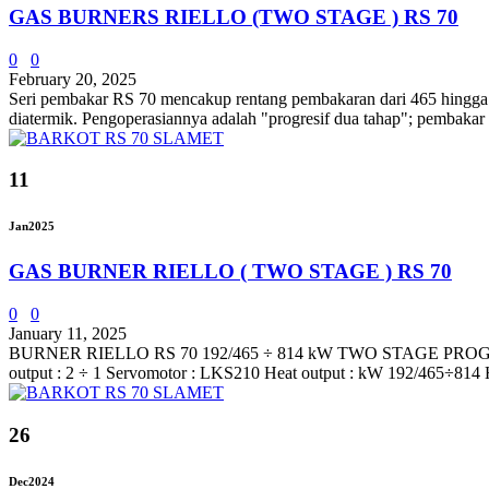
GAS BURNERS RIELLO (TWO STAGE ) RS 70
0
0
February 20, 2025
Seri pembakar RS 70 mencakup rentang pembakaran dari 465 hingga 81
diatermik. Pengoperasiannya adalah "progresif dua tahap"; pembakar
11
Jan
2025
GAS BURNER RIELLO ( TWO STAGE ) RS 70
0
0
January 11, 2025
BURNER RIELLO RS 70 192/465 ÷ 814 kW TWO STAGE PROGRESSIVE
output : 2 ÷ 1 Servomotor : LKS210 Heat output : kW 192/465÷814 He
26
Dec
2024