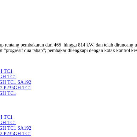
g pembakaran dari 465 hingga 814 kW, dan telah dirancang untuk 
fat “progresif dua tahap”; pembakar dilengkapi dengan kotak kontrol k
H TC1
5GH TC1
5GH TC1 SA192
92 P235GH TC1
5GH TC1
H TC1
5GH TC1
5GH TC1 SA192
92 P235GH TC1