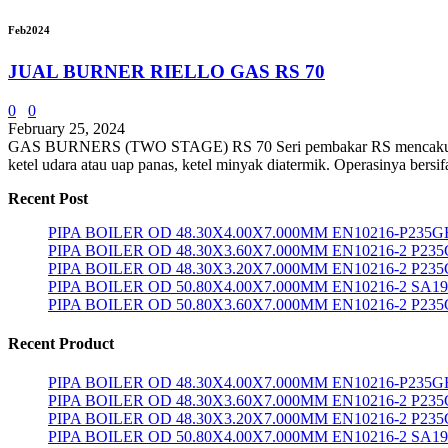
Feb
2024
JUAL BURNER RIELLO GAS RS 70
0
0
February 25, 2024
GAS BURNERS (TWO STAGE) RS 70 Seri pembakar RS mencakup rentan
ketel udara atau uap panas, ketel minyak diatermik. Operasinya bersi
Recent Post
PIPA BOILER OD 48.30X4.00X7.000MM EN10216-P235G
PIPA BOILER OD 48.30X3.60X7.000MM EN10216-2 P23
PIPA BOILER OD 48.30X3.20X7.000MM EN10216-2 P23
PIPA BOILER OD 50.80X4.00X7.000MM EN10216-2 SA1
PIPA BOILER OD 50.80X3.60X7.000MM EN10216-2 P23
Recent Product
PIPA BOILER OD 48.30X4.00X7.000MM EN10216-P235G
PIPA BOILER OD 48.30X3.60X7.000MM EN10216-2 P23
PIPA BOILER OD 48.30X3.20X7.000MM EN10216-2 P23
PIPA BOILER OD 50.80X4.00X7.000MM EN10216-2 SA1