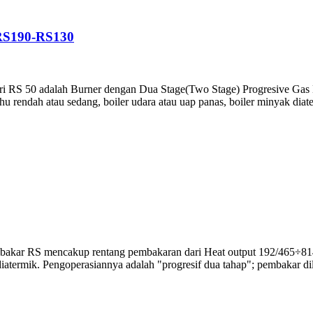
S190-RS130
 adalah Burner dengan Dua Stage(Two Stage) Progresive Gas Bur
u rendah atau sedang, boiler udara atau uap panas, boiler minyak diate
mencakup rentang pembakaran dari Heat output 192/465÷814 kWda
 diatermik. Pengoperasiannya adalah "progresif dua tahap"; pembakar 