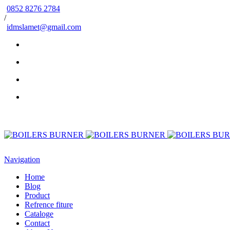
0852 8276 2784
/
idmslamet@gmail.com
Navigation
Home
Blog
Product
Refrence fiture
Cataloge
Contact