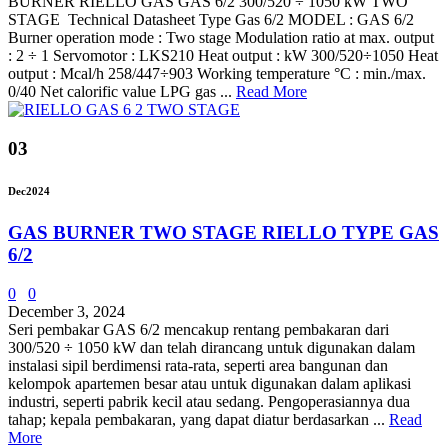
BURNER RIELLO GAS GAS 6/2 300/520 ÷ 1050 kW TWO
STAGE Technical Datasheet Type Gas 6/2 MODEL : GAS 6/2
Burner operation mode : Two stage Modulation ratio at max. output
: 2 ÷ 1 Servomotor : LKS210 Heat output : kW 300/520÷1050 Heat
output : Mcal/h 258/447÷903 Working temperature °C : min./max.
0/40 Net calorific value LPG gas ...
Read More
03
Dec
2024
GAS BURNER TWO STAGE RIELLO TYPE GAS
6/2
0
0
December 3, 2024
Seri pembakar GAS 6/2 mencakup rentang pembakaran dari
300/520 ÷ 1050 kW dan telah dirancang untuk digunakan dalam
instalasi sipil berdimensi rata-rata, seperti area bangunan dan
kelompok apartemen besar atau untuk digunakan dalam aplikasi
industri, seperti pabrik kecil atau sedang. Pengoperasiannya dua
tahap; kepala pembakaran, yang dapat diatur berdasarkan ...
Read
More