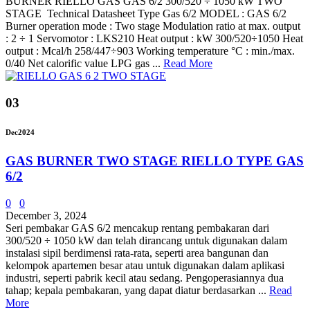
BURNER RIELLO GAS GAS 6/2 300/520 ÷ 1050 kW TWO
STAGE Technical Datasheet Type Gas 6/2 MODEL : GAS 6/2
Burner operation mode : Two stage Modulation ratio at max. output
: 2 ÷ 1 Servomotor : LKS210 Heat output : kW 300/520÷1050 Heat
output : Mcal/h 258/447÷903 Working temperature °C : min./max.
0/40 Net calorific value LPG gas ...
Read More
03
Dec
2024
GAS BURNER TWO STAGE RIELLO TYPE GAS
6/2
0
0
December 3, 2024
Seri pembakar GAS 6/2 mencakup rentang pembakaran dari
300/520 ÷ 1050 kW dan telah dirancang untuk digunakan dalam
instalasi sipil berdimensi rata-rata, seperti area bangunan dan
kelompok apartemen besar atau untuk digunakan dalam aplikasi
industri, seperti pabrik kecil atau sedang. Pengoperasiannya dua
tahap; kepala pembakaran, yang dapat diatur berdasarkan ...
Read
More