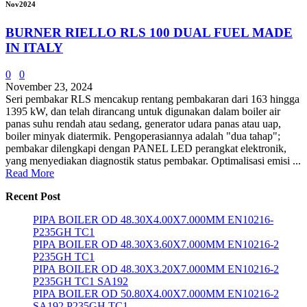
Nov
2024
BURNER RIELLO RLS 100 DUAL FUEL MADE
IN ITALY
0
0
November 23, 2024
Seri pembakar RLS mencakup rentang pembakaran dari 163 hingga
1395 kW, dan telah dirancang untuk digunakan dalam boiler air
panas suhu rendah atau sedang, generator udara panas atau uap,
boiler minyak diatermik. Pengoperasiannya adalah "dua tahap";
pembakar dilengkapi dengan PANEL LED perangkat elektronik,
yang menyediakan diagnostik status pembakar. Optimalisasi emisi ...
Read More
Recent Post
PIPA BOILER OD 48.30X4.00X7.000MM EN10216-
P235GH TC1
PIPA BOILER OD 48.30X3.60X7.000MM EN10216-2
P235GH TC1
PIPA BOILER OD 48.30X3.20X7.000MM EN10216-2
P235GH TC1 SA192
PIPA BOILER OD 50.80X4.00X7.000MM EN10216-2
SA192 P235GH TC1