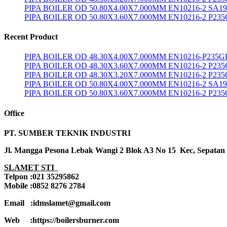
PIPA BOILER OD 50.80X4.00X7.000MM EN10216-2 SA1
PIPA BOILER OD 50.80X3.60X7.000MM EN10216-2 P23
Recent Product
PIPA BOILER OD 48.30X4.00X7.000MM EN10216-P235G
PIPA BOILER OD 48.30X3.60X7.000MM EN10216-2 P23
PIPA BOILER OD 48.30X3.20X7.000MM EN10216-2 P23
PIPA BOILER OD 50.80X4.00X7.000MM EN10216-2 SA1
PIPA BOILER OD 50.80X3.60X7.000MM EN10216-2 P23
Office
PT. SUMBER TEKNIK INDUSTRI
Jl. Mangga Pesona Lebak Wangi 2 Blok A3 No 15 Kec, Sepatan
SLAMET STI
Telpon :021 35295862
Mobile :0852 8276 2784
Email :idmslamet@gmail.com
Web :https://boilersburner.com