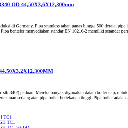
340 OD 44,50X3,6X12,300mm
oduksi di Germany, Pipa seamless tahan panas hingga 500 derajat pipa b
Pipa benteler menyediakan standar EN 10216-2 memiliki setandar perm
4.50X3.2X12.300MM
aja stb-340/) paduan. Mereka banyak digunakan dalam boiler uap, untuk 
bertekanan sedang atau pipa boiler bertekanan tinggi. Pipa boiler adalah .
H TC1
5GH TC1
5GH TC1 SA192