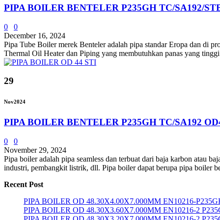
PIPA BOILER BENTELER P235GH TC/SA192/STB
0
0
December 16, 2024
Pipa Tube Boiler merek Benteler adalah pipa standar Eropa dan di pr
Thermal Oil Heater dan Piping yang membutuhkan panas yang tinggi 
29
Nov
2024
PIPA BOILER BENTELER P235GH TC/SA192 OD4
0
0
November 29, 2024
Pipa boiler adalah pipa seamless dan terbuat dari baja karbon atau b
industri, pembangkit listrik, dll. Pipa boiler dapat berupa pipa boiler 
Recent Post
PIPA BOILER OD 48.30X4.00X7.000MM EN10216-P235G
PIPA BOILER OD 48.30X3.60X7.000MM EN10216-2 P23
PIPA BOILER OD 48.30X3.20X7.000MM EN10216-2 P23