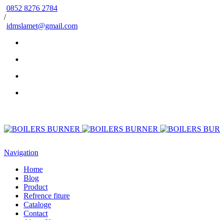
0852 8276 2784
/
idmslamet@gmail.com
Navigation
Home
Blog
Product
Refrence fiture
Cataloge
Contact