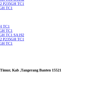
92 P235GH TC1
5GH TC1
H TC1
5GH TC1
5GH TC1 SA192
92 P235GH TC1
5GH TC1
 Timur, Kab ,Tangerang Banten 15521